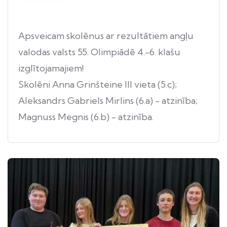
Apsveicam skolēnus ar rezultātiem angļu
valodas valsts 55. Olimpiādē 4.-6. klašu
izglītojamajiem!
Skolēni Anna Grinšteine III vieta (5.c);
Aleksandrs Gabriels Mirlins (6.a) - atzinība;
Magnuss Megnis (6.b) - atzinība.