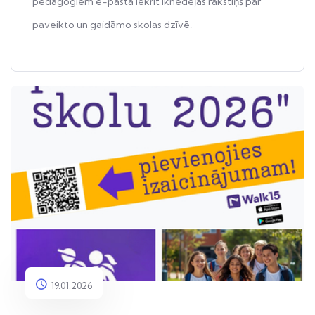
pedagogiem e-pastā iekrīt iknedēļas rakstiņš par
paveikto un gaidāmo skolas dzīvē.
19.01.2026