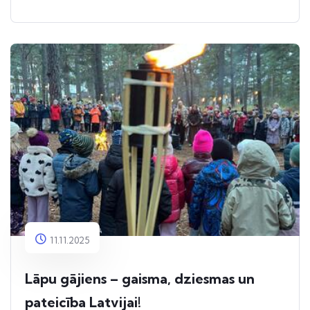
11.11.2025
Lāpu gājiens – gaisma, dziesmas un
pateicība Latvijai!