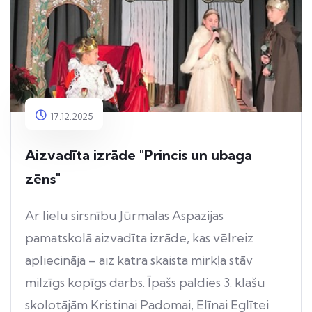
17.12.2025
Aizvadīta izrāde "Princis un ubaga
zēns"
Ar lielu sirsnību Jūrmalas Aspazijas
pamatskolā aizvadīta izrāde, kas vēlreiz
apliecināja – aiz katra skaista mirkļa stāv
milzīgs kopīgs darbs. Īpašs paldies 3. klašu
skolotājām Kristinai Padomai, Elīnai Eglītei