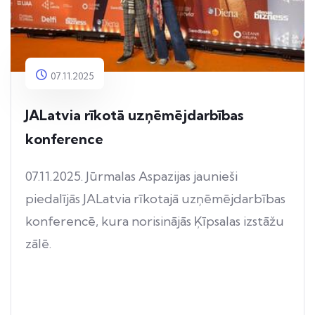
07.11.2025
JALatvia rīkotā uzņēmējdarbības
konference
07.11.2025. Jūrmalas Aspazijas jaunieši
piedalījās JALatvia rīkotajā uzņēmējdarbības
konferencē, kura norisinājās Ķīpsalas izstāžu
zālē.