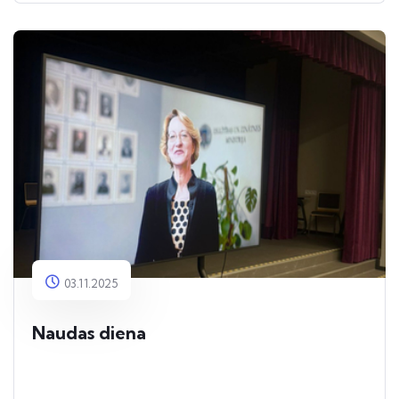
kurā jauniešiem bija iespēja arī cīnīties par
vērtīgām balvām!
Paldies @Ghetto Games apvienībai, ka
apciemojāt mūs!
03.11.2025
Naudas diena