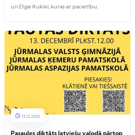
un Elgai Kuklei, kuras ar pacietību,
radošumu un neatlaidību vadīja bērnus visā
sagatavošanās procesā.
13.12.2025
Pasaules diktāts latviešu valodā pārtop