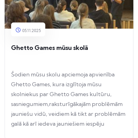
05.11.2025
Ghetto Games mūsu skolā
Šodien mūsu skolu apciemoja apvienība
Ghetto Games, kura izglītoja mūsu
skolniekus par Ghetto Games kultūru,
sasniegumiem,raksturīgākajām problēmām
jauniešu vidū, veidiem kā tikt ar problēmām
galā kā arī iedeva jauniešiem iespēju
uzspēlēt Ghetto futbolu, jeb 3x3 futbolu,