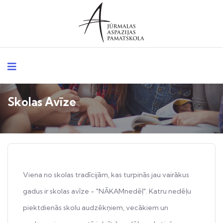
Skolas Avīze
Viena no skolas tradīcijām, kas turpinās jau vairākus
gadus ir skolas avīze - "NĀKAMnedēļ". Katru nedēļu
piektdienās skolu audzēkņiem, vecākiem un