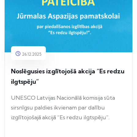
26.12.2025
Noslēgusies izglītojošā akcija “Es redzu
ilgtspēju”
UNESCO Latvijas Nacionālā komisija sūta
sirsnīgsu paldies ikvienam par dalību
izglītojošajā akcijā “Es redzu ilgtspēju”.