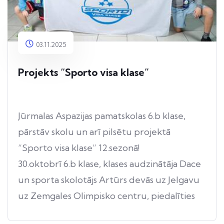
03.11.2025
Projekts “Sporto visa klase”
Jūrmalas Aspazijas pamatskolas 6.b klase,
pārstāv skolu un arī pilsētu projektā
“Sporto visa klase” 12.sezonā!
30.oktobrī 6.b klase, klases audzinātāja Dace
un sporta skolotājs Artūrs devās uz Jelgavu
uz Zemgales Olimpisko centru, piedalīties
12.sezonas atklāšanas pasākumā! Turpinājums