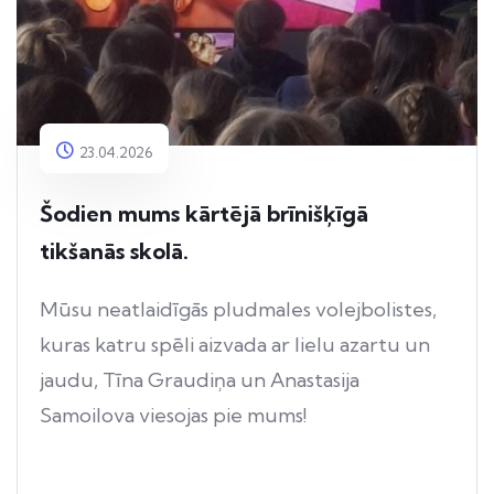
23.04.2026
Šodien mums kārtējā brīnišķīgā
tikšanās skolā.
Mūsu neatlaidīgās pludmales volejbolistes,
kuras katru spēli aizvada ar lielu azartu un
jaudu, Tīna Graudiņa un Anastasija
Samoilova viesojas pie mums!