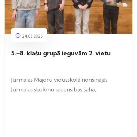
24.03.2026
5.–8. klašu grupā ieguvām 2. vietu
Jūrmalas Majoru vidusskolā norisinājās
Jūrmalas skolēnu sacensības šahā,