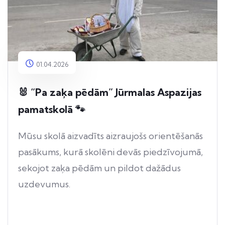
01.04.2026
🐰 “Pa zaķa pēdām” Jūrmalas Aspazijas
pamatskolā 🐾
Mūsu skolā aizvadīts aizraujošs orientēšanās
pasākums, kurā skolēni devās piedzīvojumā,
sekojot zaķa pēdām un pildot dažādus
uzdevumus.