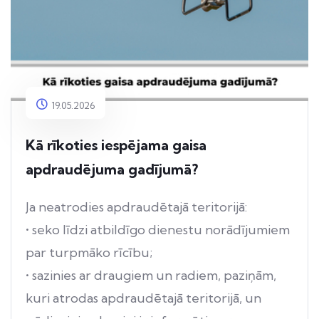
19.05.2026
Kā rīkoties iespējama gaisa
apdraudējuma gadījumā?
Ja neatrodies apdraudētajā teritorijā:
• seko līdzi atbildīgo dienestu norādījumiem
par turpmāko rīcību;
• sazinies ar draugiem un radiem, paziņām,
kuri atrodas apdraudētajā teritorijā, un