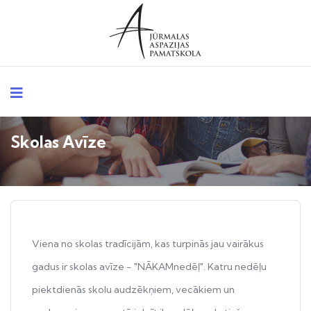
Skolas Avīze
Viena no skolas tradīcijām, kas turpinās jau vairākus
gadus ir skolas avīze - "NĀKAMnedēļ". Katru nedēļu
piektdienās skolu audzēkņiem, vecākiem un