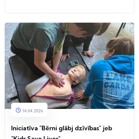
14.04.2026
Iniciatīva "Bērni glābj dzīvības" jeb
"Kids Save Lives"