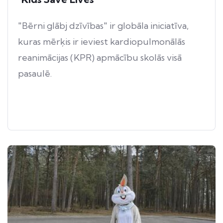
"Bērni glābj dzīvības" ir globāla iniciatīva,
kuras mērķis ir ieviest kardiopulmonālās
reanimācijas (KPR) apmācību skolās visā
pasaulē.