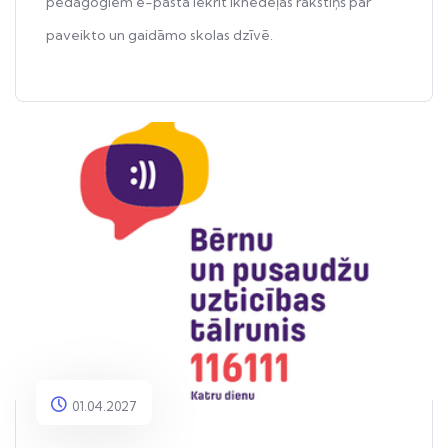
pedagogiem e-pastā iekrīt iknedēļas rakstiņš par
paveikto un gaidāmo skolas dzīvē.
01.04.2027