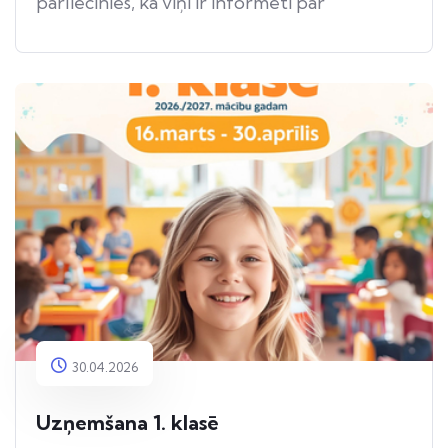
pārliecinies, ka viņi ir informēti par
apdraudējumu.
30.04.2026
Uzņemšana 1. klasē