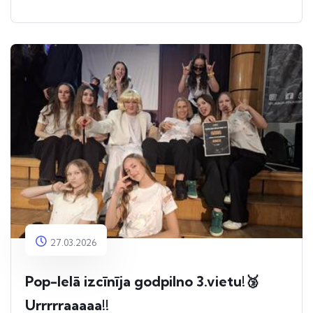
27.03.2026
Pop-Ielā izcīnīja godpilno 3.vietu!🥉
Urrrrraaaaa!!