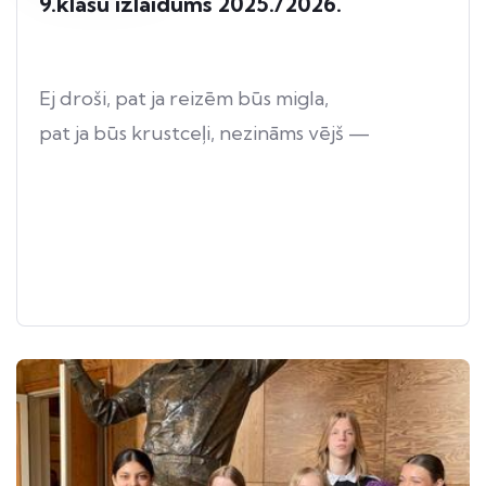
9.klašu izlaidums 2025./2026.
Ej droši, pat ja reizēm būs migla,
pat ja būs krustceļi, nezināms vējš —