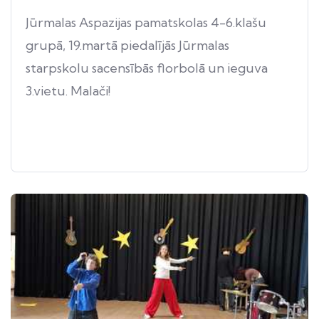
Jūrmalas Aspazijas pamatskolas 4-6.klašu
grupā, 19.martā piedalījās Jūrmalas
starpskolu sacensībās florbolā un ieguva
3.vietu. Malači!