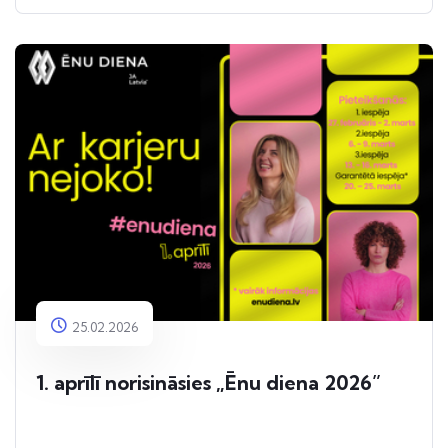
25.02.2026
1. aprīlī norisināsies „Ēnu diena 2026”