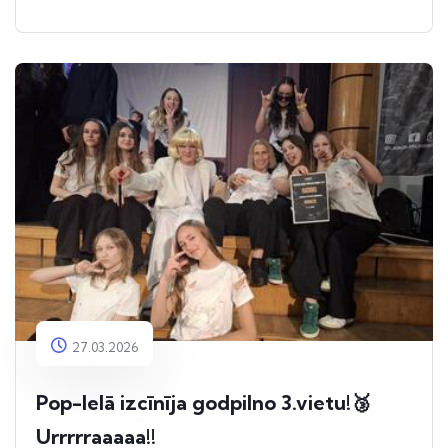
27.03.2026
Pop-Ielā izcīnīja godpilno 3.vietu!🥉
Urrrrraaaaa!!