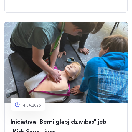
14.04.2026
Iniciatīva "Bērni glābj dzīvības" jeb
"Kids Save Lives"