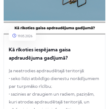
19.05.2026
Kā rīkoties iespējama gaisa
apdraudējuma gadījumā?
Ja neatrodies apdraudētajā teritorijā:
• seko līdzi atbildīgo dienestu norādījumiem
par turpmāko rīcību;
• sazinies ar draugiem un radiem, paziņām,
kuri atrodas apdraudētajā teritorijā, un