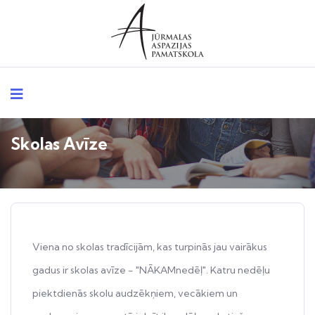
Skolas Avīze
Viena no skolas tradīcijām, kas turpinās jau vairākus
gadus ir skolas avīze - "NĀKAMnedēļ". Katru nedēļu
piektdienās skolu audzēkņiem, vecākiem un