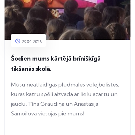
23.04.2026
Šodien mums kārtējā brīnišķīgā
tikšanās skolā.
Mūsu neatlaidīgās pludmales volejbolistes,
kuras katru spēli aizvada ar lielu azartu un
jaudu, Tīna Graudiņa un Anastasija
Samoilova viesojas pie mums!