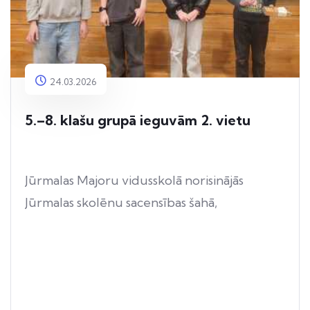
24.03.2026
5.–8. klašu grupā ieguvām 2. vietu
Jūrmalas Majoru vidusskolā norisinājās
Jūrmalas skolēnu sacensības šahā,