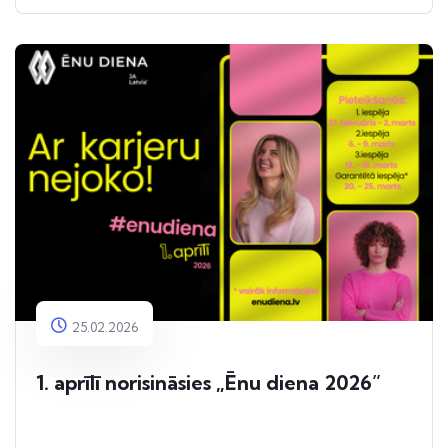
25.02.2026
1. aprīlī norisināsies „Ēnu diena 2026”