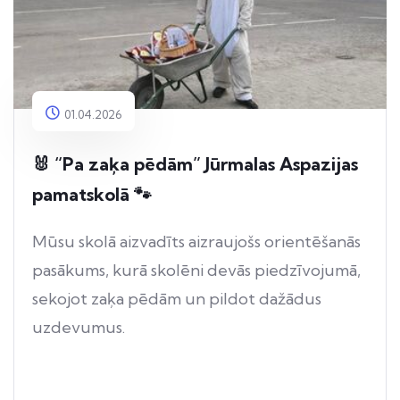
01.04.2026
🐰 “Pa zaķa pēdām” Jūrmalas Aspazijas
pamatskolā 🐾
Mūsu skolā aizvadīts aizraujošs orientēšanās
pasākums, kurā skolēni devās piedzīvojumā,
sekojot zaķa pēdām un pildot dažādus
uzdevumus.