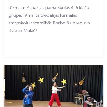
Jūrmalas Aspazijas pamatskolas 4-6.klašu
grupā, 19.martā piedalījās Jūrmalas
starpskolu sacensībās florbolā un ieguva
3.vietu. Malači!