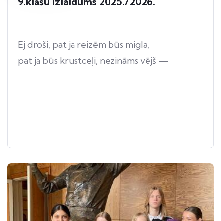
9.klašu izlaidums 2025./2026.
Ej droši, pat ja reizēm būs migla,
pat ja būs krustceļi, nezināms vējš —