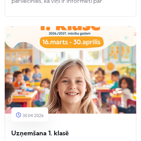
pārliecinies, ka viņi ir informēti par
apdraudējumu.
30.04.2026
Uzņemšana 1. klasē