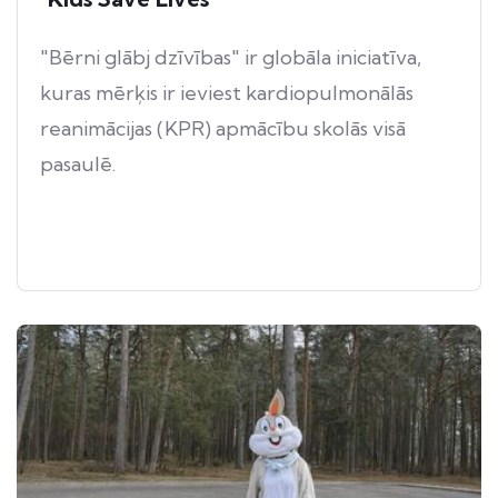
"Bērni glābj dzīvības" ir globāla iniciatīva,
kuras mērķis ir ieviest kardiopulmonālās
reanimācijas (KPR) apmācību skolās visā
pasaulē.