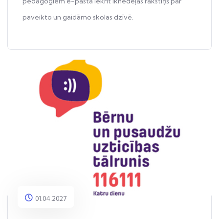
pedagogiem e-pastā iekrīt iknedēļas rakstiņš par
paveikto un gaidāmo skolas dzīvē.
01.04.2027