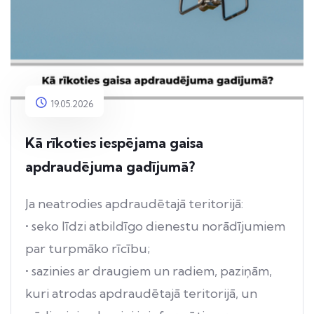
19.05.2026
Kā rīkoties iespējama gaisa
apdraudējuma gadījumā?
Ja neatrodies apdraudētajā teritorijā:
• seko līdzi atbildīgo dienestu norādījumiem
par turpmāko rīcību;
• sazinies ar draugiem un radiem, paziņām,
kuri atrodas apdraudētajā teritorijā, un