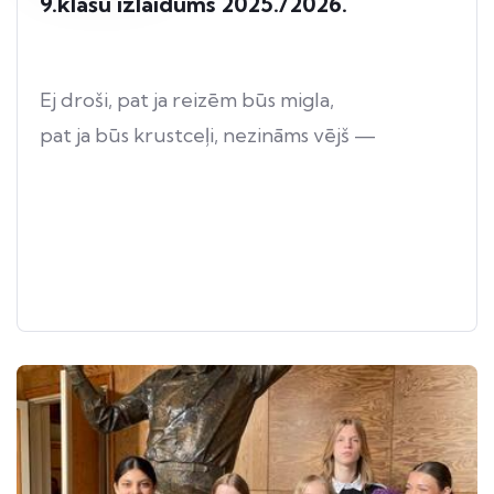
9.klašu izlaidums 2025./2026.
Ej droši, pat ja reizēm būs migla,
pat ja būs krustceļi, nezināms vējš —