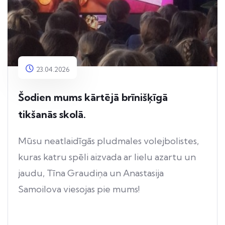
23.04.2026
Šodien mums kārtējā brīnišķīgā
tikšanās skolā.
Mūsu neatlaidīgās pludmales volejbolistes,
kuras katru spēli aizvada ar lielu azartu un
jaudu, Tīna Graudiņa un Anastasija
Samoilova viesojas pie mums!