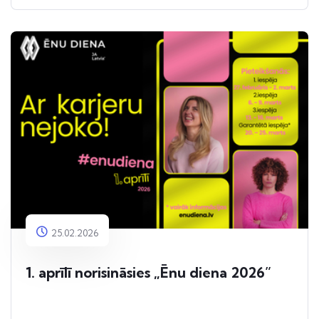
25.02.2026
1. aprīlī norisināsies „Ēnu diena 2026”