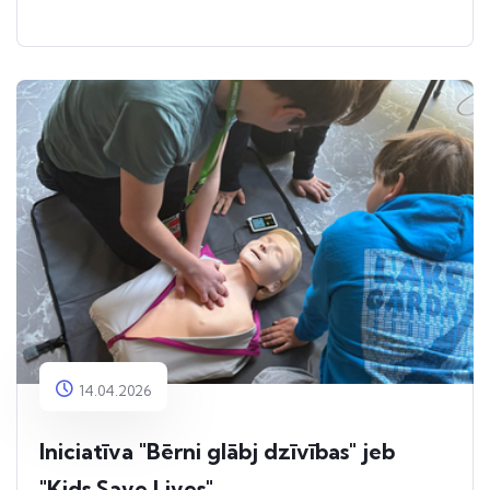
14.04.2026
Iniciatīva "Bērni glābj dzīvības" jeb
"Kids Save Lives"