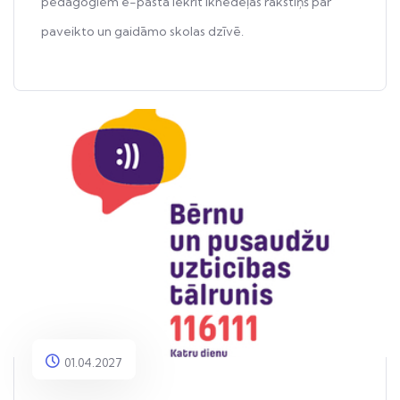
pedagogiem e-pastā iekrīt iknedēļas rakstiņš par
paveikto un gaidāmo skolas dzīvē.
01.04.2027