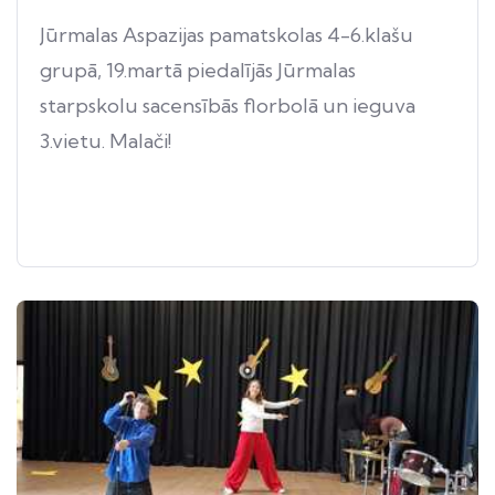
Jūrmalas Aspazijas pamatskolas 4-6.klašu
grupā, 19.martā piedalījās Jūrmalas
starpskolu sacensībās florbolā un ieguva
3.vietu. Malači!