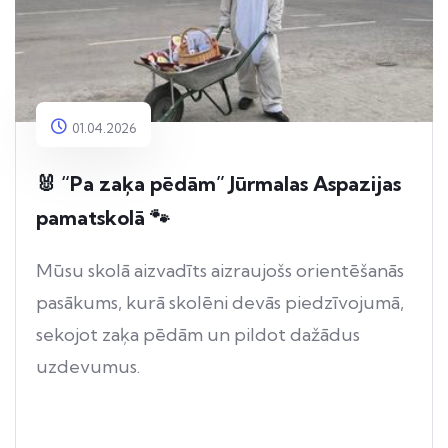
01.04.2026
🐰 “Pa zaķa pēdām” Jūrmalas Aspazijas
pamatskolā 🐾
Mūsu skolā aizvadīts aizraujošs orientēšanās
pasākums, kurā skolēni devās piedzīvojumā,
sekojot zaķa pēdām un pildot dažādus
uzdevumus.