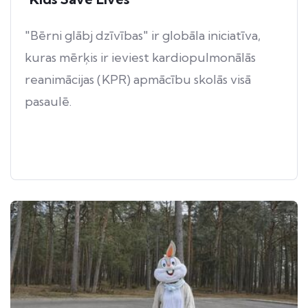
"Bērni glābj dzīvības" ir globāla iniciatīva,
kuras mērķis ir ieviest kardiopulmonālās
reanimācijas (KPR) apmācību skolās visā
pasaulē.