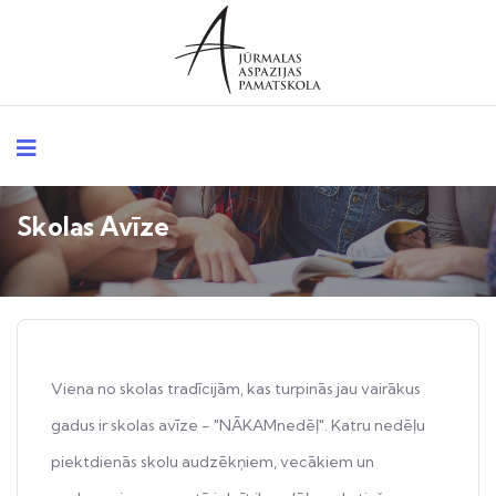
Skolas Avīze
Viena no skolas tradīcijām, kas turpinās jau vairākus
gadus ir skolas avīze - "NĀKAMnedēļ". Katru nedēļu
piektdienās skolu audzēkņiem, vecākiem un