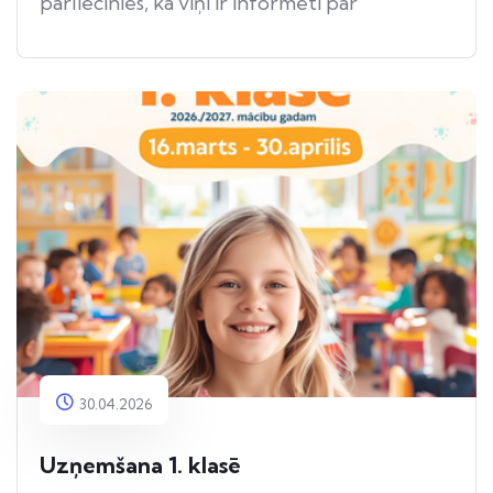
pārliecinies, ka viņi ir informēti par
apdraudējumu.
30.04.2026
Uzņemšana 1. klasē