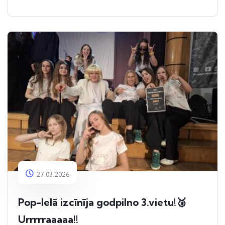
27.03.2026
Pop-Ielā izcīnīja godpilno 3.vietu!🥉
Urrrrraaaaa!!