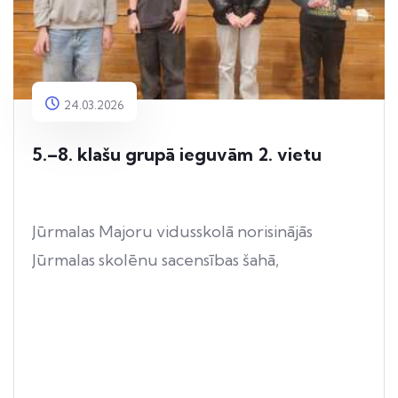
24.03.2026
5.–8. klašu grupā ieguvām 2. vietu
Jūrmalas Majoru vidusskolā norisinājās
Jūrmalas skolēnu sacensības šahā,