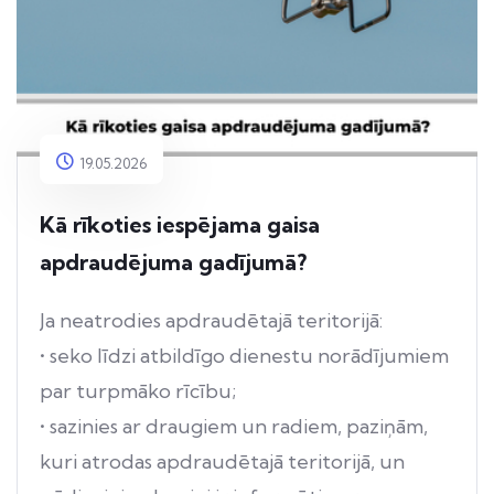
19.05.2026
Kā rīkoties iespējama gaisa
apdraudējuma gadījumā?
Ja neatrodies apdraudētajā teritorijā:
• seko līdzi atbildīgo dienestu norādījumiem
par turpmāko rīcību;
• sazinies ar draugiem un radiem, paziņām,
kuri atrodas apdraudētajā teritorijā, un