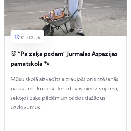
01.04.2026
🐰 “Pa zaķa pēdām” Jūrmalas Aspazijas
pamatskolā 🐾
Mūsu skolā aizvadīts aizraujošs orientēšanās
pasākums, kurā skolēni devās piedzīvojumā,
sekojot zaķa pēdām un pildot dažādus
uzdevumus.