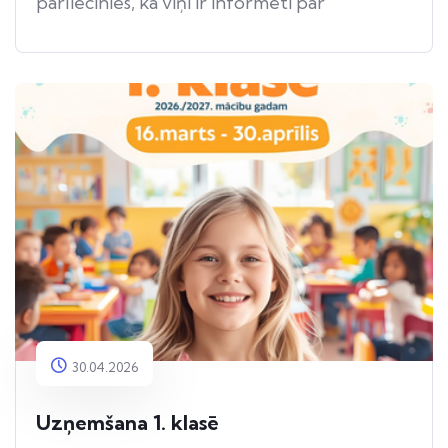
pārliecinies, ka viņi ir informēti par
apdraudējumu.
30.04.2026
Uzņemšana 1. klasē