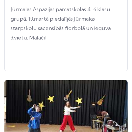
Jūrmalas Aspazijas pamatskolas 4-6.klašu
grupā, 19.martā piedalījās Jūrmalas
starpskolu sacensībās florbolā un ieguva
3.vietu. Malači!