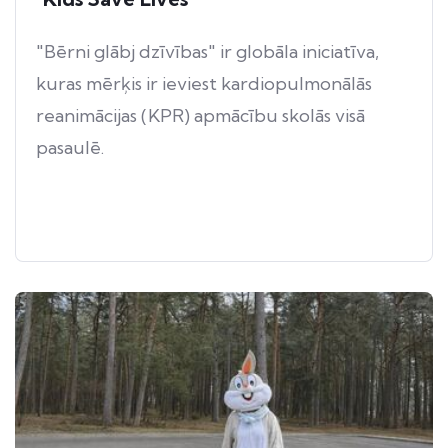
"Bērni glābj dzīvības" ir globāla iniciatīva,
kuras mērķis ir ieviest kardiopulmonālās
reanimācijas (KPR) apmācību skolās visā
pasaulē.