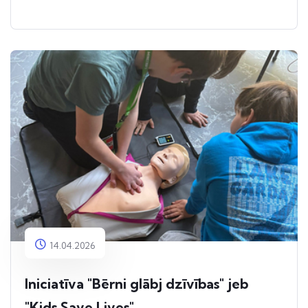
14.04.2026
Iniciatīva "Bērni glābj dzīvības" jeb
"Kids Save Lives"