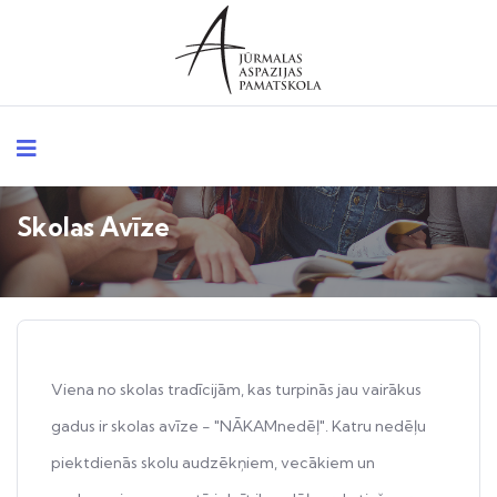
Skolas Avīze
Viena no skolas tradīcijām, kas turpinās jau vairākus
gadus ir skolas avīze - "NĀKAMnedēļ". Katru nedēļu
piektdienās skolu audzēkņiem, vecākiem un