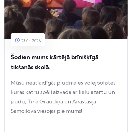
23.04.2026
Šodien mums kārtējā brīnišķīgā
tikšanās skolā.
Mūsu neatlaidīgās pludmales volejbolistes,
kuras katru spēli aizvada ar lielu azartu un
jaudu, Tīna Graudiņa un Anastasija
Samoilova viesojas pie mums!