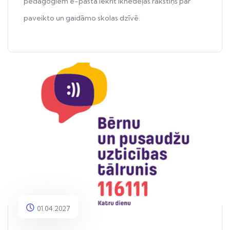
pedagogiem e-pastā iekrīt iknedēļas rakstiņš par
paveikto un gaidāmo skolas dzīvē.
01.04.2027