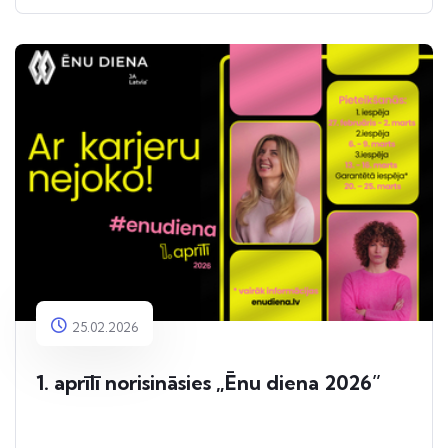
25.02.2026
1. aprīlī norisināsies „Ēnu diena 2026”