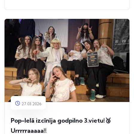
27.03.2026
Pop-Ielā izcīnīja godpilno 3.vietu!🥉
Urrrrraaaaa!!