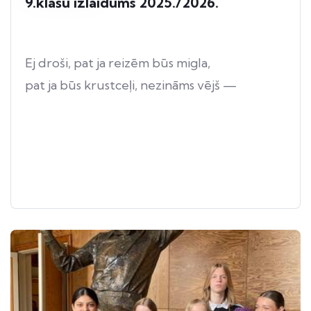
9.klašu izlaidums 2025./2026.
Ej droši, pat ja reizēm būs migla,
pat ja būs krustceļi, nezināms vējš —