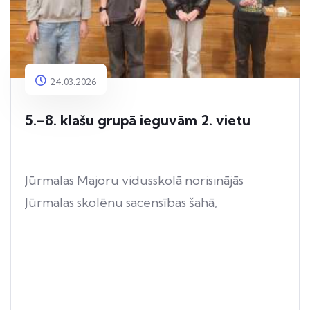
24.03.2026
5.–8. klašu grupā ieguvām 2. vietu
Jūrmalas Majoru vidusskolā norisinājās
Jūrmalas skolēnu sacensības šahā,