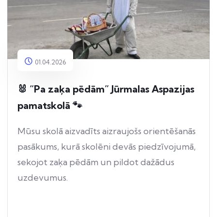
01.04.2026
🐰 “Pa zaķa pēdām” Jūrmalas Aspazijas
pamatskolā 🐾
Mūsu skolā aizvadīts aizraujošs orientēšanās
pasākums, kurā skolēni devās piedzīvojumā,
sekojot zaķa pēdām un pildot dažādus
uzdevumus.