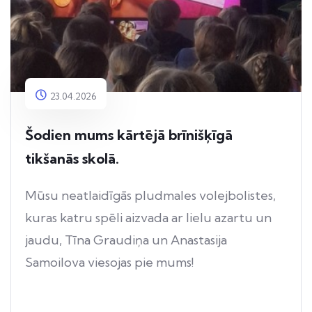
23.04.2026
Šodien mums kārtējā brīnišķīgā
tikšanās skolā.
Mūsu neatlaidīgās pludmales volejbolistes,
kuras katru spēli aizvada ar lielu azartu un
jaudu, Tīna Graudiņa un Anastasija
Samoilova viesojas pie mums!