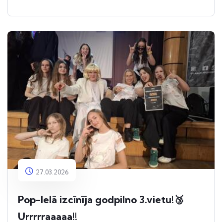
27.03.2026
Pop-Ielā izcīnīja godpilno 3.vietu!🥉
Urrrrraaaaa!!