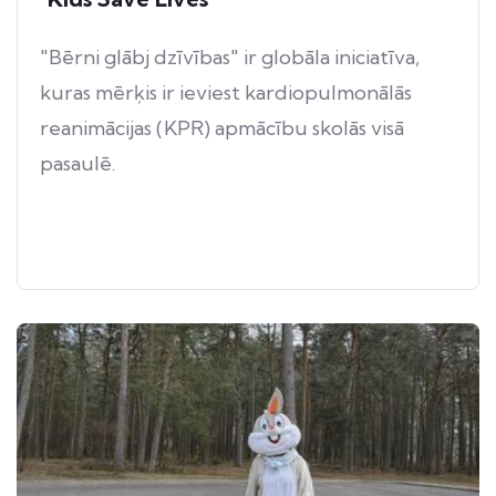
"Bērni glābj dzīvības" ir globāla iniciatīva,
kuras mērķis ir ieviest kardiopulmonālās
reanimācijas (KPR) apmācību skolās visā
pasaulē.