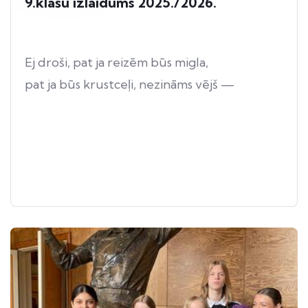
9.klašu izlaidums 2025./2026.
Ej droši, pat ja reizēm būs migla,
pat ja būs krustceļi, nezināms vējš —