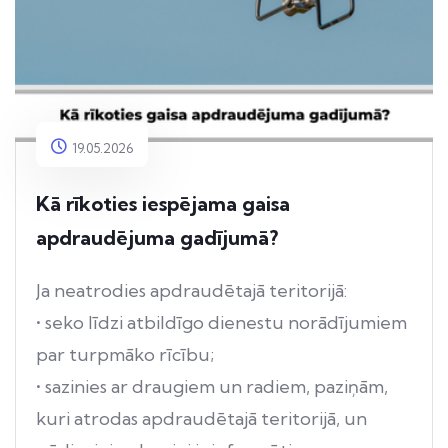
19.05.2026
Kā rīkoties iespējama gaisa
apdraudējuma gadījumā?
Ja neatrodies apdraudētajā teritorijā:
• seko līdzi atbildīgo dienestu norādījumiem
par turpmāko rīcību;
• sazinies ar draugiem un radiem, paziņām,
kuri atrodas apdraudētajā teritorijā, un