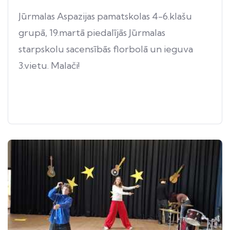
Jūrmalas Aspazijas pamatskolas 4-6.klašu
grupā, 19.martā piedalījās Jūrmalas
starpskolu sacensībās florbolā un ieguva
3.vietu. Malači!