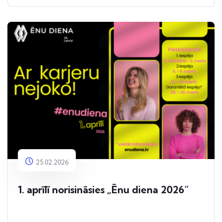
25.02.2026
1. aprīlī norisināsies „Ēnu diena 2026”