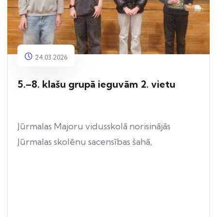
24.03.2026
5.–8. klašu grupā ieguvām 2. vietu
Jūrmalas Majoru vidusskolā norisinājās
Jūrmalas skolēnu sacensības šahā,