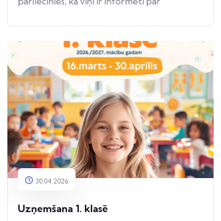
pārliecinies, ka viņi ir informēti par
apdraudējumu.
30.04.2026
Uzņemšana 1. klasē