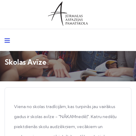
Skolas Avīze
Viena no skolas tradīcijām, kas turpinās jau vairākus
gadus ir skolas avīze - "NĀKAMnedēļ". Katru nedēļu
piektdienās skolu audzēkņiem, vecākiem un