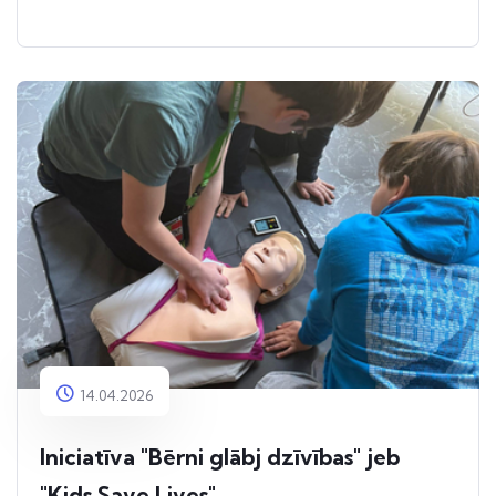
14.04.2026
Iniciatīva "Bērni glābj dzīvības" jeb
"Kids Save Lives"