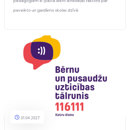
pedagogiem e-pastā iekrīt iknedēļas rakstiņš par
paveikto un gaidāmo skolas dzīvē.
01.04.2027