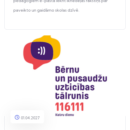
pedagogiem e-pastā iekrīt iknedēļas rakstiņš par
paveikto un gaidāmo skolas dzīvē.
01.04.2027