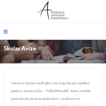
Skolas Avīze
Viena no skolas tradīcijām, kas turpinās jau vairākus
gadus ir skolas avīze - "NĀKAMnedēļ". Katru nedēļu
piektdienās skolu audzēkņiem, vecākiem un