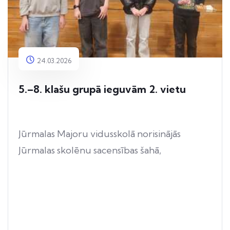
24.03.2026
5.–8. klašu grupā ieguvām 2. vietu
Jūrmalas Majoru vidusskolā norisinājās
Jūrmalas skolēnu sacensības šahā,