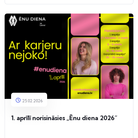
25.02.2026
1. aprīlī norisināsies „Ēnu diena 2026”