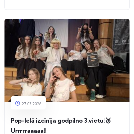
27.03.2026
Pop-Ielā izcīnīja godpilno 3.vietu!🥉
Urrrrraaaaa!!