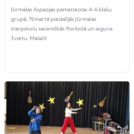
Jūrmalas Aspazijas pamatskolas 4-6.klašu
grupā, 19.martā piedalījās Jūrmalas
starpskolu sacensībās florbolā un ieguva
3.vietu. Malači!