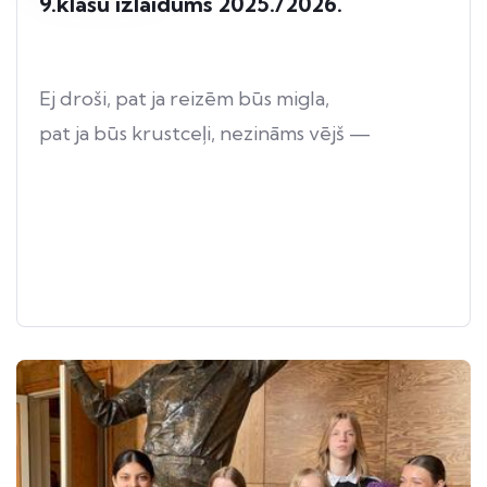
9.klašu izlaidums 2025./2026.
Ej droši, pat ja reizēm būs migla,
pat ja būs krustceļi, nezināms vējš —