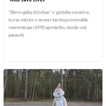
"Bērni glābj dzīvības" ir globāla iniciatīva,
kuras mērķis ir ieviest kardiopulmonālās
reanimācijas (KPR) apmācību skolās visā
pasaulē.