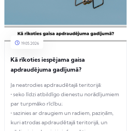
19.05.2026
Kā rīkoties iespējama gaisa
apdraudējuma gadījumā?
Ja neatrodies apdraudētajā teritorijā:
• seko līdzi atbildīgo dienestu norādījumiem
par turpmāko rīcību;
• sazinies ar draugiem un radiem, paziņām,
kuri atrodas apdraudētajā teritorijā, un