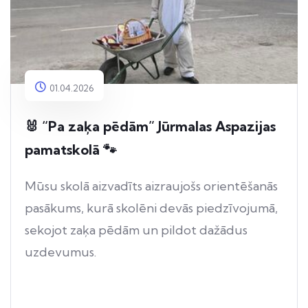
01.04.2026
🐰 “Pa zaķa pēdām” Jūrmalas Aspazijas
pamatskolā 🐾
Mūsu skolā aizvadīts aizraujošs orientēšanās
pasākums, kurā skolēni devās piedzīvojumā,
sekojot zaķa pēdām un pildot dažādus
uzdevumus.