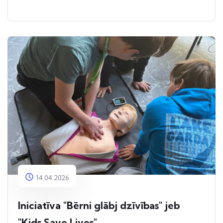
14.04.2026
Iniciatīva "Bērni glābj dzīvības" jeb
"Kids Save Lives"