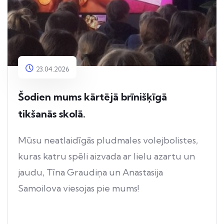
23.04.2026
Šodien mums kārtējā brīnišķīgā
tikšanās skolā.
Mūsu neatlaidīgās pludmales volejbolistes,
kuras katru spēli aizvada ar lielu azartu un
jaudu, Tīna Graudiņa un Anastasija
Samoilova viesojas pie mums!