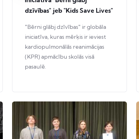
dzīvības" jeb "Kids Save Lives"
"Bērni glābj dzīvības" ir globāla
iniciatīva, kuras mērķis ir ieviest
kardiopulmonālās reanimācijas
(KPR) apmācību skolās visā
pasaulē.