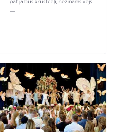
pat ja būs krustceļi, nezināms vējš
—