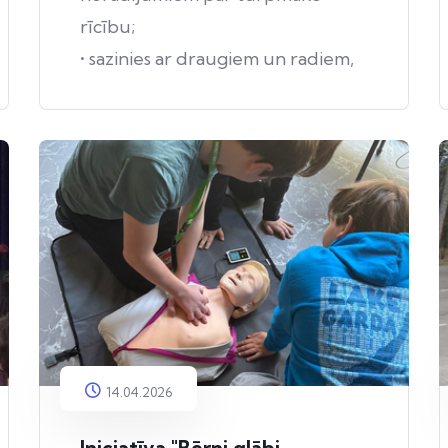
rīcību;
• sazinies ar draugiem un radiem,
paziņām, kuri atrodas
apdraudētajā teritorijā, un
pārliecinies, ka viņi ir informēti
par apdraudējumu.
14.04.2026
Iniciatīva "Bērni glābj