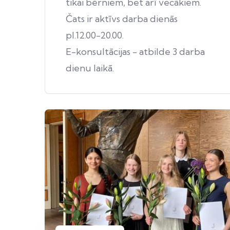
tikai bērniem, bet arī vecākiem.
Čats ir aktīvs darba dienās
pl.12.00-20.00.
E-konsultācijas - atbilde 3 darba
dienu laikā.