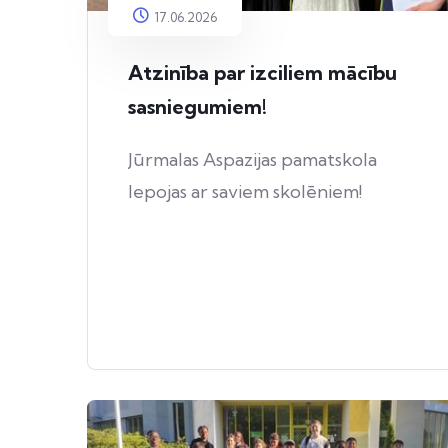
17.06.2026
Atzinība par izciliem mācību
sasniegumiem!
Jūrmalas Aspazijas pamatskola
lepojas ar saviem skolēniem!