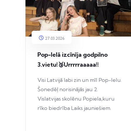
27.03.2026
Pop-Ielā izcīnīja godpilno
3.vietu!🥉Urrrrraaaaa!!
Visi Latvijā labi zin un mīl Pop-Ielu.
Šonedēļ norisinājās jau 2.
Vislatvijas skolēnu Popiela,kuru
rīko biedrība Laiks jauniešiem.