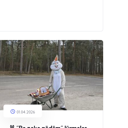
01.04.2026
🐰 “Pa zaķa pēdām” Jūrmalas