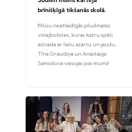
brīnišķīgā tikšanās skolā.
Mūsu neatlaidīgās pludmales
volejbolistes, kuras katru spēli
aizvada ar lielu azartu un jaudu,
Tīna Graudiņa un Anastasija
Samoilova viesojas pie mums!