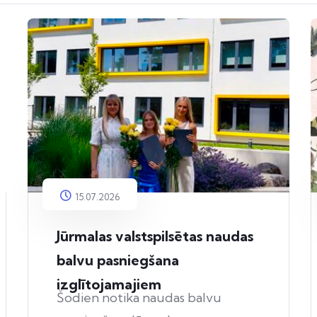
15.07.2026
Jūrmalas valstspilsētas naudas
balvu pasniegšana
izglītojamajiem
Šodien notika naudas balvu