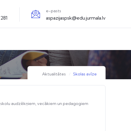
e-pasts
3281
aspazijaspsk@edu.jurmala.lv
Aktualitātes
Skolas avīze
enās skolu audzēkņiem, vecākiem un pedagogiem