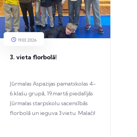
19.03.2026
3. vieta florbolā!
Jūrmalas Aspazijas pamatskolas 4-
6.klašu grupā, 19.martā piedalījās
Jūrmalas starpskolu sacensībās
florbolā un ieguva 3.vietu. Malači!