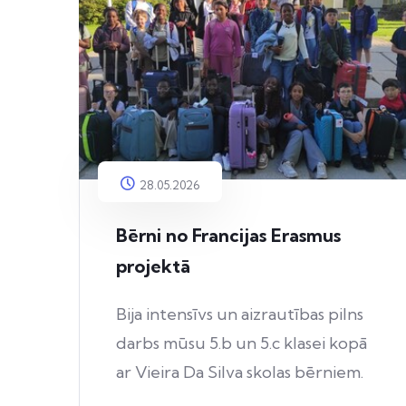
28.05.2026
Bērni no Francijas Erasmus
projektā
Bija intensīvs un aizrautības pilns
darbs mūsu 5.b un 5.c klasei kopā
ar Vieira Da Silva skolas bērniem.