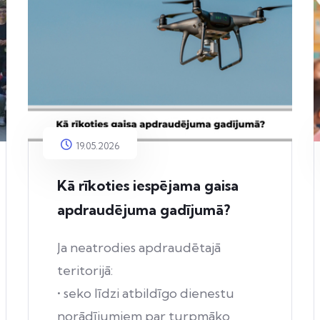
19.05.2026
Kā rīkoties iespējama gaisa
apdraudējuma gadījumā?
Ja neatrodies apdraudētajā
teritorijā:
• seko līdzi atbildīgo dienestu
norādījumiem par turpmāko