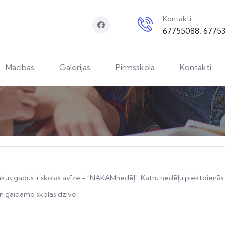
Kontakti
67755088; 6775
Mācības
Galerijas
Pirmsskola
Kontakti
vairākus gadus ir skolas avīze - "NĀKAMnedēļ". Katru nedēļu piektdi
un gaidāmo skolas dzīvē.