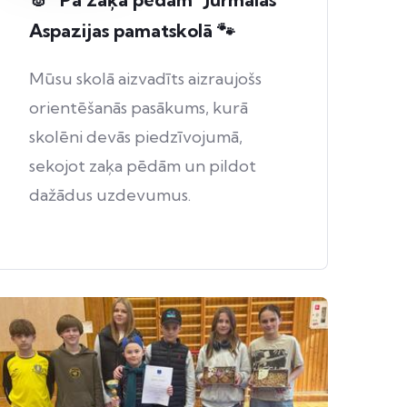
Aspazijas pamatskolā 🐾
Mūsu skolā aizvadīts aizraujošs
orientēšanās pasākums, kurā
skolēni devās piedzīvojumā,
sekojot zaķa pēdām un pildot
dažādus uzdevumus.