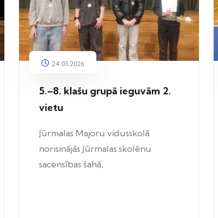
24.03.2026
5.–8. klašu grupā ieguvām 2.
vietu
Jūrmalas Majoru vidusskolā
norisinājās Jūrmalas skolēnu
sacensības šahā,