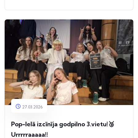
27.03.2026
Pop-Ielā izcīnīja godpilno 3.vietu!🥉
Urrrrraaaaa!!