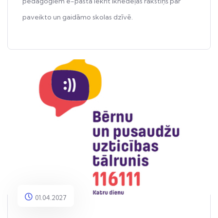
pedagogiem e-pastā iekrīt iknedēļas rakstiņš par
paveikto un gaidāmo skolas dzīvē.
01.04.2027