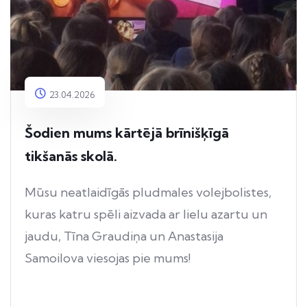
23.04.2026
Šodien mums kārtējā brīnišķīgā
tikšanās skolā.
Mūsu neatlaidīgās pludmales volejbolistes,
kuras katru spēli aizvada ar lielu azartu un
jaudu, Tīna Graudiņa un Anastasija
Samoilova viesojas pie mums!