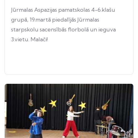
Jūrmalas Aspazijas pamatskolas 4-6.klašu
grupā, 19.martā piedalījās Jūrmalas
starpskolu sacensībās florbolā un ieguva
3.vietu. Malači!