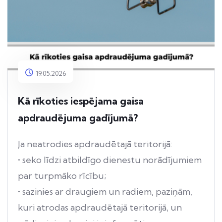
19.05.2026
Kā rīkoties iespējama gaisa
apdraudējuma gadījumā?
Ja neatrodies apdraudētajā teritorijā:
• seko līdzi atbildīgo dienestu norādījumiem
par turpmāko rīcību;
• sazinies ar draugiem un radiem, paziņām,
kuri atrodas apdraudētajā teritorijā, un