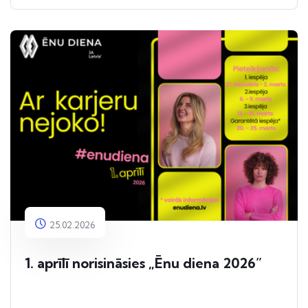
25.02.2026
1. aprīlī norisināsies „Ēnu diena 2026”