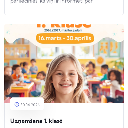
pārliecinies, ka viņi ir informēti par
apdraudējumu.
30.04.2026
Uzņemšana 1. klasē