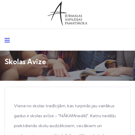
Skolas Avīze
Viena no skolas tradīcijām, kas turpinās jau vairākus
gadus ir skolas avīze - "NĀKAMnedēļ". Katru nedēļu
piektdienās skolu audzēkņiem, vecākiem un