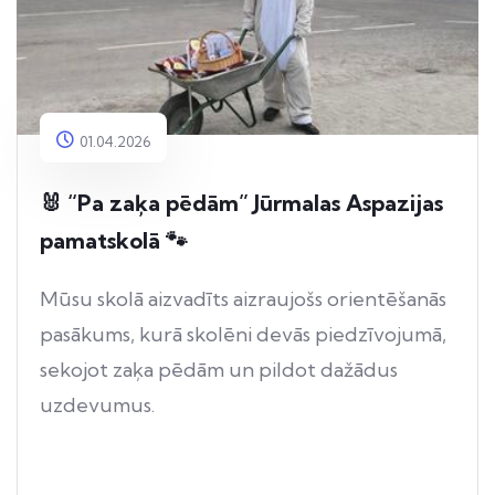
01.04.2026
🐰 “Pa zaķa pēdām” Jūrmalas Aspazijas
pamatskolā 🐾
Mūsu skolā aizvadīts aizraujošs orientēšanās
pasākums, kurā skolēni devās piedzīvojumā,
sekojot zaķa pēdām un pildot dažādus
uzdevumus.