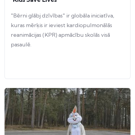
"Bērni glābj dzīvības" ir globāla iniciatīva,
kuras mērķis ir ieviest kardiopulmonālās
reanimācijas (KPR) apmācību skolās visā
pasaulē.