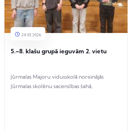
24.03.2026
5.–8. klašu grupā ieguvām 2. vietu
Jūrmalas Majoru vidusskolā norisinājās
Jūrmalas skolēnu sacensības šahā,