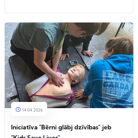
14.04.2026
Iniciatīva "Bērni glābj dzīvības" jeb
"Kids Save Lives"