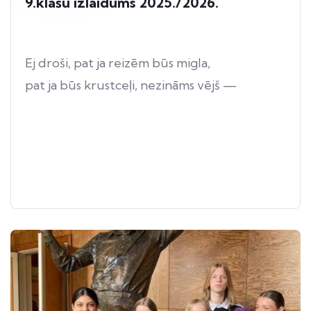
9.klašu izlaidums 2025./2026.
Ej droši, pat ja reizēm būs migla,
pat ja būs krustceļi, nezināms vējš —