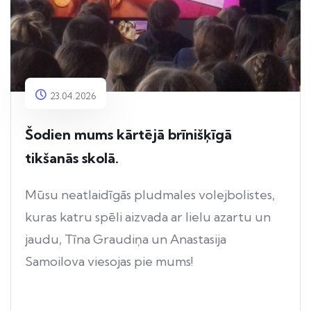
23.04.2026
Šodien mums kārtējā brīnišķīgā
tikšanās skolā.
Mūsu neatlaidīgās pludmales volejbolistes,
kuras katru spēli aizvada ar lielu azartu un
jaudu, Tīna Graudiņa un Anastasija
Samoilova viesojas pie mums!