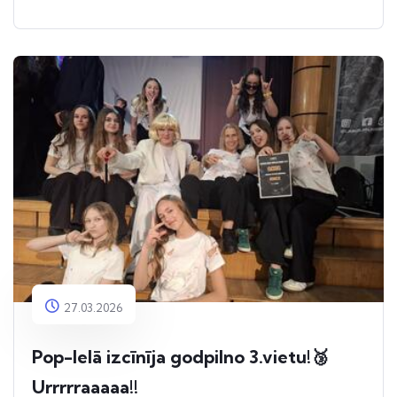
27.03.2026
Pop-Ielā izcīnīja godpilno 3.vietu!🥉
Urrrrraaaaa!!