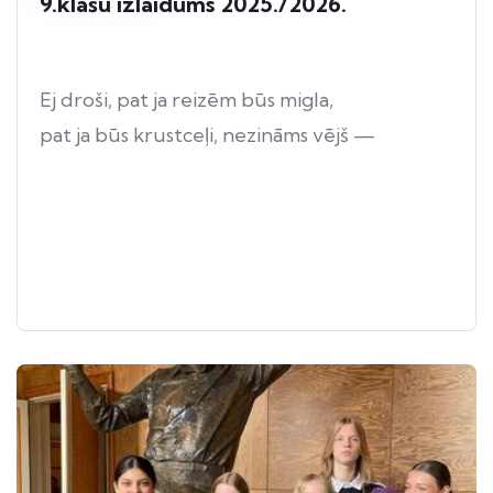
9.klašu izlaidums 2025./2026.
Ej droši, pat ja reizēm būs migla,
pat ja būs krustceļi, nezināms vējš —