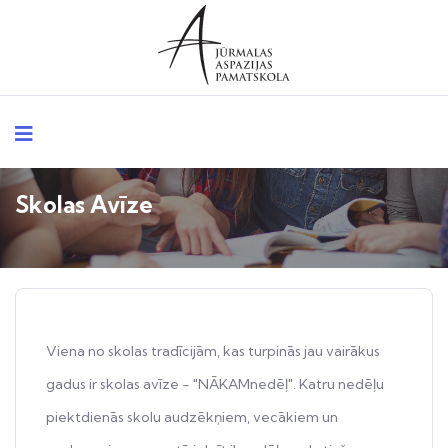
Skolas Avīze
Viena no skolas tradīcijām, kas turpinās jau vairākus
gadus ir skolas avīze - "NĀKAMnedēļ". Katru nedēļu
piektdienās skolu audzēkņiem, vecākiem un