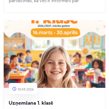
pārliecinies, ka viņi ir informēti par
apdraudējumu.
30.04.2026
Uzņemšana 1. klasē