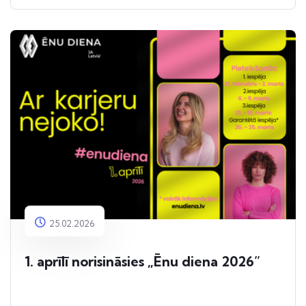
25.02.2026
1. aprīlī norisināsies „Ēnu diena 2026”