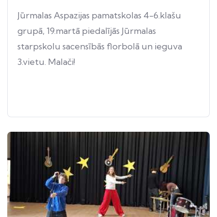
Jūrmalas Aspazijas pamatskolas 4-6.klašu
grupā, 19.martā piedalījās Jūrmalas
starpskolu sacensībās florbolā un ieguva
3.vietu. Malači!