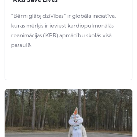
"Bērni glābj dzīvības" ir globāla iniciatīva,
kuras mērķis ir ieviest kardiopulmonālās
reanimācijas (KPR) apmācību skolās visā
pasaulē.