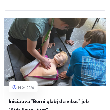
14.04.2026
Iniciatīva "Bērni glābj dzīvības" jeb
"Kids Save Lives"