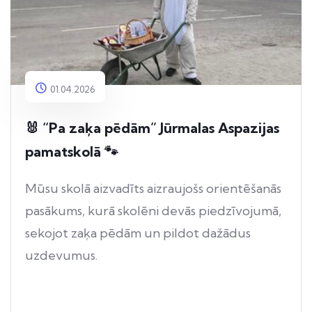
01.04.2026
🐰 “Pa zaķa pēdām” Jūrmalas Aspazijas
pamatskolā 🐾
Mūsu skolā aizvadīts aizraujošs orientēšanās
pasākums, kurā skolēni devās piedzīvojumā,
sekojot zaķa pēdām un pildot dažādus
uzdevumus.