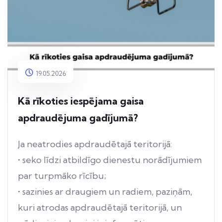
19.05.2026
Kā rīkoties iespējama gaisa
apdraudējuma gadījumā?
Ja neatrodies apdraudētajā teritorijā:
• seko līdzi atbildīgo dienestu norādījumiem
par turpmāko rīcību;
• sazinies ar draugiem un radiem, paziņām,
kuri atrodas apdraudētajā teritorijā, un