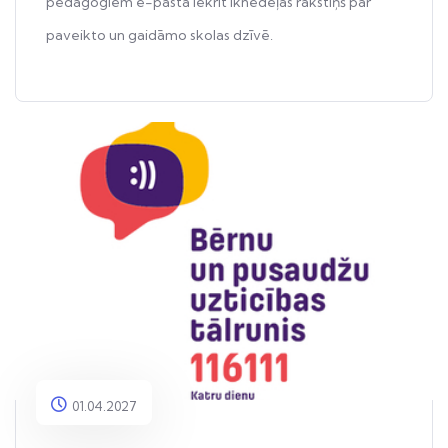
pedagogiem e-pastā iekrīt iknedēļas rakstiņš par
paveikto un gaidāmo skolas dzīvē.
01.04.2027