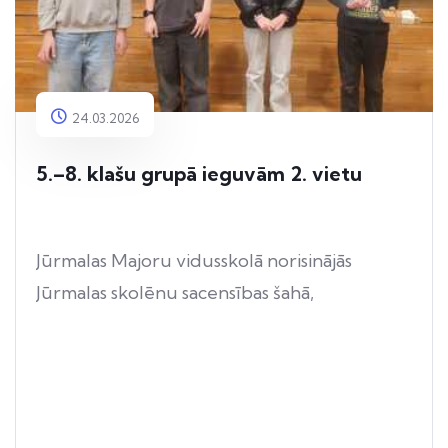
24.03.2026
5.–8. klašu grupā ieguvām 2. vietu
Jūrmalas Majoru vidusskolā norisinājās
Jūrmalas skolēnu sacensības šahā,