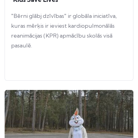
"Bērni glābj dzīvības" ir globāla iniciatīva,
kuras mērķis ir ieviest kardiopulmonālās
reanimācijas (KPR) apmācību skolās visā
pasaulē.