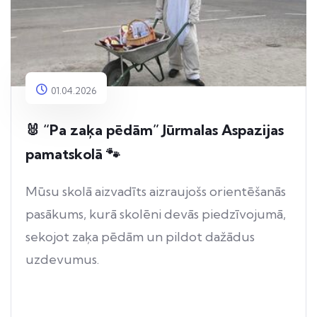
01.04.2026
🐰 “Pa zaķa pēdām” Jūrmalas Aspazijas
pamatskolā 🐾
Mūsu skolā aizvadīts aizraujošs orientēšanās
pasākums, kurā skolēni devās piedzīvojumā,
sekojot zaķa pēdām un pildot dažādus
uzdevumus.