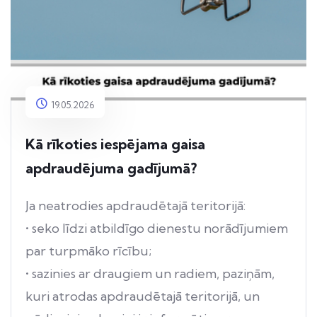
19.05.2026
Kā rīkoties iespējama gaisa
apdraudējuma gadījumā?
Ja neatrodies apdraudētajā teritorijā:
• seko līdzi atbildīgo dienestu norādījumiem
par turpmāko rīcību;
• sazinies ar draugiem un radiem, paziņām,
kuri atrodas apdraudētajā teritorijā, un