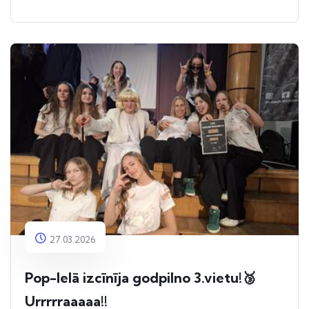
27.03.2026
Pop-Ielā izcīnīja godpilno 3.vietu!🥉
Urrrrraaaaa!!