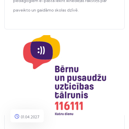
pedagogiem e-pastā iekrīt iknedēļas rakstiņš par
paveikto un gaidāmo skolas dzīvē.
01.04.2027