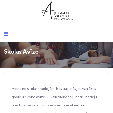
Skolas Avīze
Viena no skolas tradīcijām, kas turpinās jau vairākus
gadus ir skolas avīze - "NĀKAMnedēļ". Katru nedēļu
piektdienās skolu audzēkņiem, vecākiem un