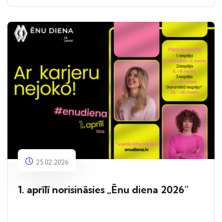
25.02.2026
1. aprīlī norisināsies „Ēnu diena 2026”