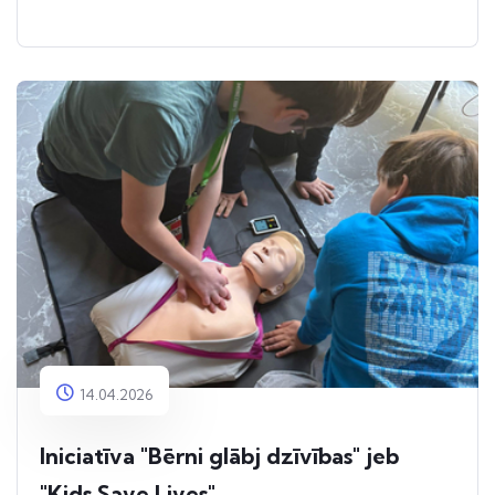
14.04.2026
Iniciatīva "Bērni glābj dzīvības" jeb
"Kids Save Lives"