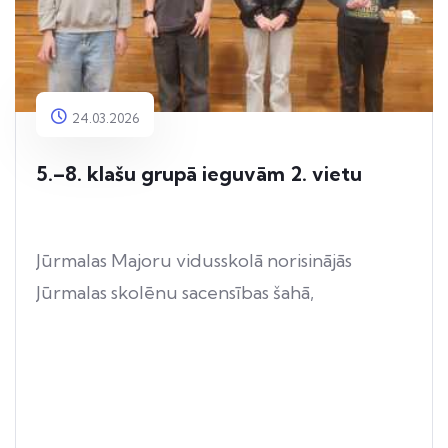
24.03.2026
5.–8. klašu grupā ieguvām 2. vietu
Jūrmalas Majoru vidusskolā norisinājās
Jūrmalas skolēnu sacensības šahā,