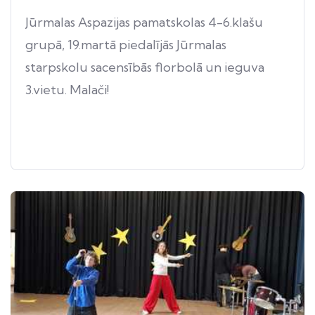
Jūrmalas Aspazijas pamatskolas 4-6.klašu
grupā, 19.martā piedalījās Jūrmalas
starpskolu sacensībās florbolā un ieguva
3.vietu. Malači!