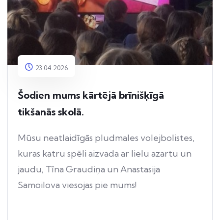
23.04.2026
Šodien mums kārtējā brīnišķīgā
tikšanās skolā.
Mūsu neatlaidīgās pludmales volejbolistes,
kuras katru spēli aizvada ar lielu azartu un
jaudu, Tīna Graudiņa un Anastasija
Samoilova viesojas pie mums!