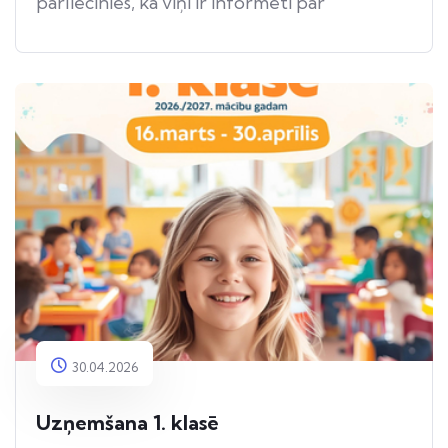
pārliecinies, ka viņi ir informēti par
apdraudējumu.
30.04.2026
Uzņemšana 1. klasē