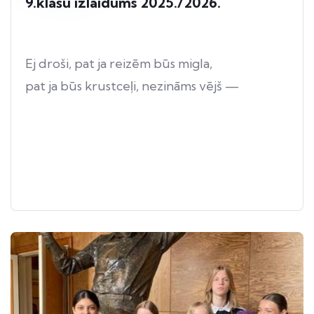
9.klašu izlaidums 2025./2026.
Ej droši, pat ja reizēm būs migla,
pat ja būs krustceļi, nezināms vējš —