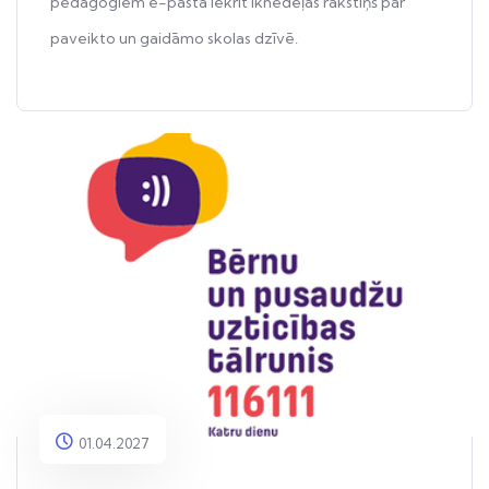
pedagogiem e-pastā iekrīt iknedēļas rakstiņš par
paveikto un gaidāmo skolas dzīvē.
01.04.2027