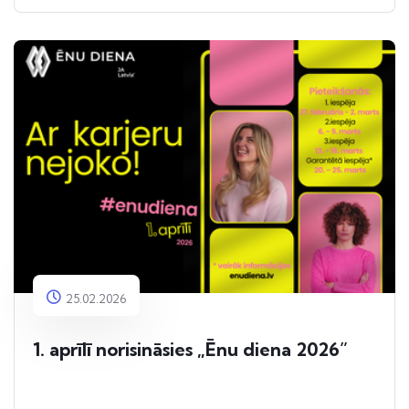
25.02.2026
1. aprīlī norisināsies „Ēnu diena 2026”