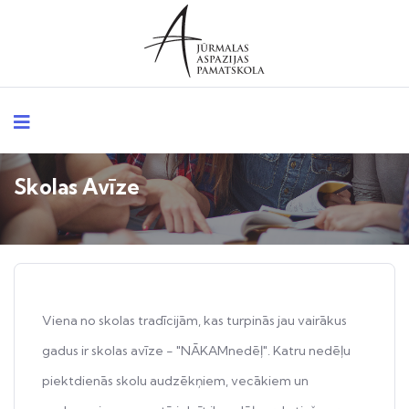
Skolas Avīze
Viena no skolas tradīcijām, kas turpinās jau vairākus
gadus ir skolas avīze - "NĀKAMnedēļ". Katru nedēļu
piektdienās skolu audzēkņiem, vecākiem un