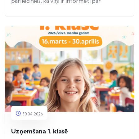
pārliecinies, ka viņi ir informēti par
apdraudējumu.
30.04.2026
Uzņemšana 1. klasē