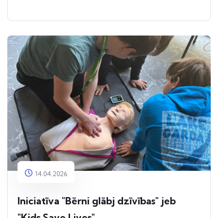
14.04.2026
Iniciatīva "Bērni glābj dzīvības" jeb
"Kids Save Lives"