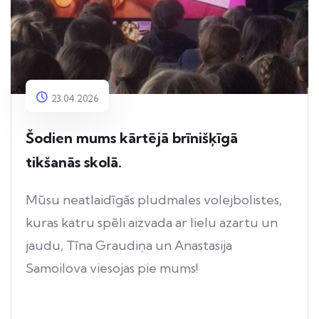
23.04.2026
Šodien mums kārtējā brīnišķīgā
tikšanās skolā.
Mūsu neatlaidīgās pludmales volejbolistes,
kuras katru spēli aizvada ar lielu azartu un
jaudu, Tīna Graudiņa un Anastasija
Samoilova viesojas pie mums!