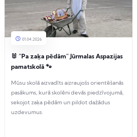
01.04.2026
🐰 “Pa zaķa pēdām” Jūrmalas Aspazijas
pamatskolā 🐾
Mūsu skolā aizvadīts aizraujošs orientēšanās
pasākums, kurā skolēni devās piedzīvojumā,
sekojot zaķa pēdām un pildot dažādus
uzdevumus.