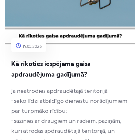
19.05.2026
Kā rīkoties iespējama gaisa
apdraudējuma gadījumā?
Ja neatrodies apdraudētajā teritorijā:
• seko līdzi atbildīgo dienestu norādījumiem
par turpmāko rīcību;
• sazinies ar draugiem un radiem, paziņām,
kuri atrodas apdraudētajā teritorijā, un