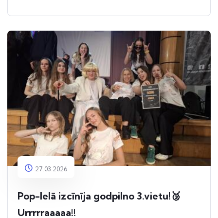
27.03.2026
Pop-Ielā izcīnīja godpilno 3.vietu!🥉
Urrrrraaaaa!!