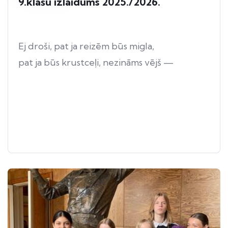
9.klašu izlaidums 2025./2026.
Ej droši, pat ja reizēm būs migla,
pat ja būs krustceļi, nezināms vējš —