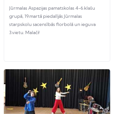
Jūrmalas Aspazijas pamatskolas 4-6.klašu
grupā, 19.martā piedalījās Jūrmalas
starpskolu sacensībās florbolā un ieguva
3.vietu. Malači!