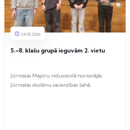
24.03.2026
5.–8. klašu grupā ieguvām 2. vietu
Jūrmalas Majoru vidusskolā norisinājās
Jūrmalas skolēnu sacensības šahā,