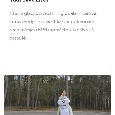
"Bērni glābj dzīvības" ir globāla iniciatīva,
kuras mērķis ir ieviest kardiopulmonālās
reanimācijas (KPR) apmācību skolās visā
pasaulē.