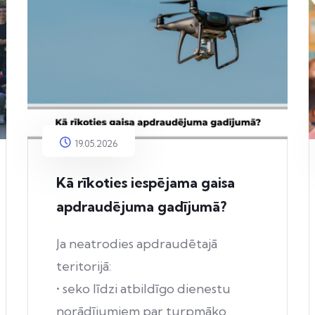
19.05.2026
Kā rīkoties iespējama gaisa
apdraudējuma gadījumā?
Ja neatrodies apdraudētajā
teritorijā:
• seko līdzi atbildīgo dienestu
norādījumiem par turpmāko