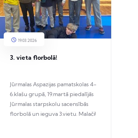
19.03.2026
3. vieta florbolā!
Jūrmalas Aspazijas pamatskolas 4-
6.klašu grupā, 19.martā piedalījās
Jūrmalas starpskolu sacensībās
florbolā un ieguva 3.vietu. Malači!