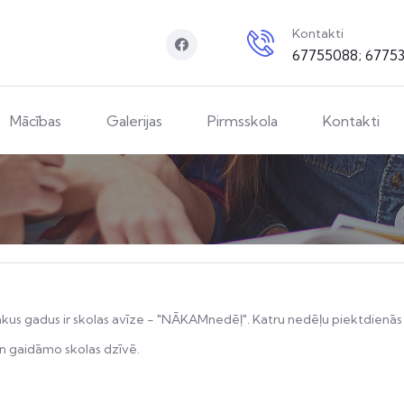
Kontakti
67755088; 6775
Mācības
Galerijas
Pirmsskola
Kontakti
vairākus gadus ir skolas avīze - "NĀKAMnedēļ". Katru nedēļu piektdi
un gaidāmo skolas dzīvē.