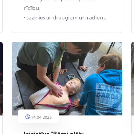
rīcību;
• sazinies ar draugiem un radiem,
paziņām, kuri atrodas
apdraudētajā teritorijā, un
pārliecinies, ka viņi ir informēti
par apdraudējumu.
14.04.2026
Iniciatīva "Bērni glābj