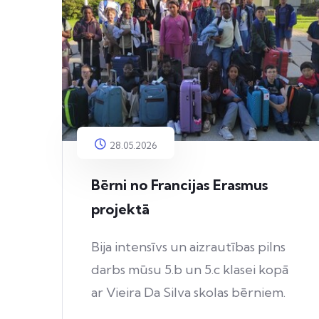
28.05.2026
Bērni no Francijas Erasmus
projektā
Bija intensīvs un aizrautības pilns
darbs mūsu 5.b un 5.c klasei kopā
ar Vieira Da Silva skolas bērniem.