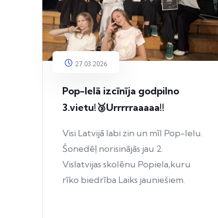
27.03.2026
Pop-Ielā izcīnīja godpilno
3.vietu!🥉Urrrrraaaaa!!
Visi Latvijā labi zin un mīl Pop-Ielu.
Šonedēļ norisinājās jau 2.
Vislatvijas skolēnu Popiela,kuru
rīko biedrība Laiks jauniešiem.