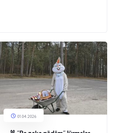
01.04.2026
🐰 “Pa zaķa pēdām” Jūrmalas