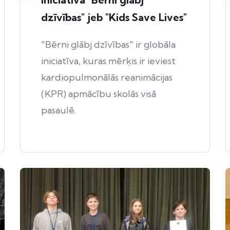
dzīvības" jeb "Kids Save Lives"
"Bērni glābj dzīvības" ir globāla
iniciatīva, kuras mērķis ir ieviest
kardiopulmonālās reanimācijas
(KPR) apmācību skolās visā
pasaulē.