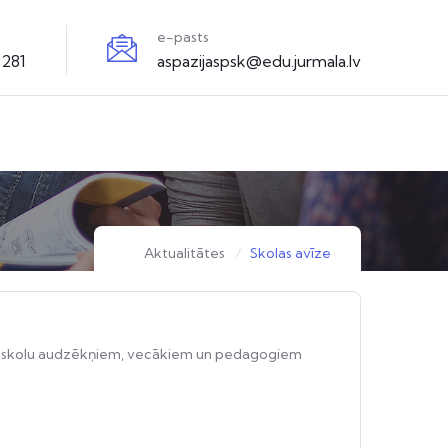
e-pasts
3281
aspazijaspsk@edu.jurmala.lv
Aktualitātes
Skolas avīze
enās skolu audzēkņiem, vecākiem un pedagogiem