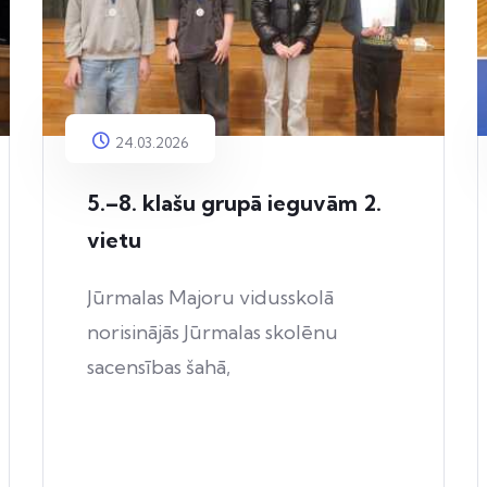
24.03.2026
5.–8. klašu grupā ieguvām 2.
vietu
Jūrmalas Majoru vidusskolā
norisinājās Jūrmalas skolēnu
sacensības šahā,