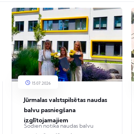
15.07.2026
Jūrmalas valstspilsētas naudas
balvu pasniegšana
izglītojamajiem
Šodien notika naudas balvu