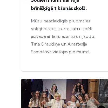
brīnišķīgā tikšanās skolā.
Mūsu neatlaidīgās pludmales
volejbolistes, kuras katru spēli
aizvada ar lielu azartu un jaudu,
Tīna Graudiņa un Anastasija
Samoilova viesojas pie mums!