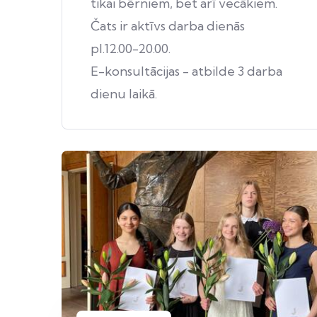
tikai bērniem, bet arī vecākiem.
Čats ir aktīvs darba dienās
pl.12.00-20.00.
E-konsultācijas - atbilde 3 darba
dienu laikā.