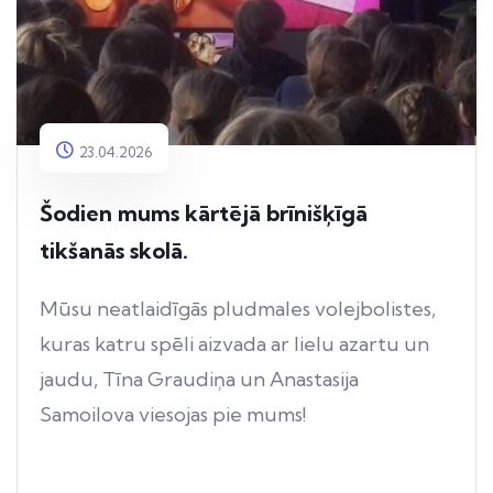
23.04.2026
Šodien mums kārtējā brīnišķīgā
tikšanās skolā.
Mūsu neatlaidīgās pludmales volejbolistes,
kuras katru spēli aizvada ar lielu azartu un
jaudu, Tīna Graudiņa un Anastasija
Samoilova viesojas pie mums!