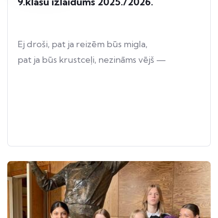
9.klašu izlaidums 2025./2026.
Ej droši, pat ja reizēm būs migla,
pat ja būs krustceļi, nezināms vējš —