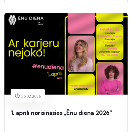
25.02.2026
1. aprīlī norisināsies „Ēnu diena 2026”