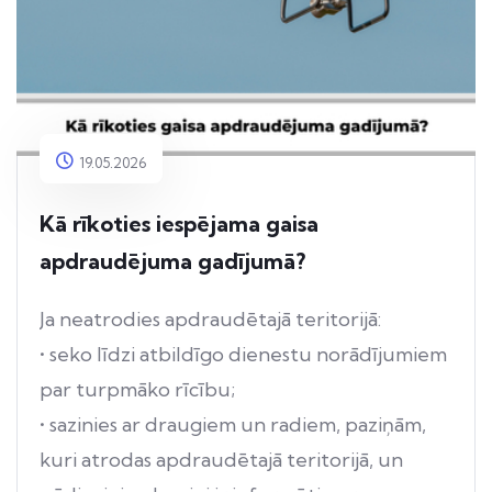
19.05.2026
Kā rīkoties iespējama gaisa
apdraudējuma gadījumā?
Ja neatrodies apdraudētajā teritorijā:
• seko līdzi atbildīgo dienestu norādījumiem
par turpmāko rīcību;
• sazinies ar draugiem un radiem, paziņām,
kuri atrodas apdraudētajā teritorijā, un