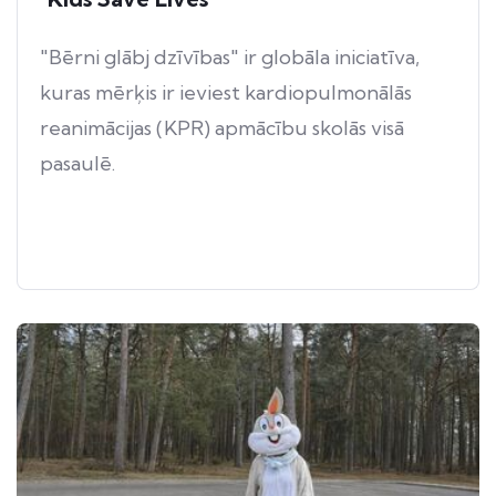
"Bērni glābj dzīvības" ir globāla iniciatīva,
kuras mērķis ir ieviest kardiopulmonālās
reanimācijas (KPR) apmācību skolās visā
pasaulē.