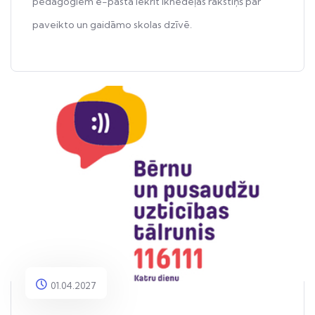
pedagogiem e-pastā iekrīt iknedēļas rakstiņš par
paveikto un gaidāmo skolas dzīvē.
01.04.2027