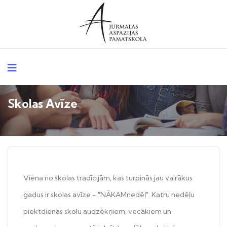
Skolas Avīze
Viena no skolas tradīcijām, kas turpinās jau vairākus
gadus ir skolas avīze - "NĀKAMnedēļ". Katru nedēļu
piektdienās skolu audzēkņiem, vecākiem un