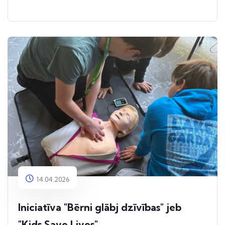
14.04.2026
Iniciatīva "Bērni glābj dzīvības" jeb
"Kids Save Lives"