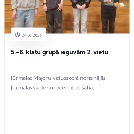
24.03.2026
5.–8. klašu grupā ieguvām 2. vietu
Jūrmalas Majoru vidusskolā norisinājās
Jūrmalas skolēnu sacensības šahā,