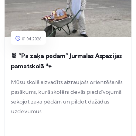
01.04.2026
🐰 “Pa zaķa pēdām” Jūrmalas Aspazijas
pamatskolā 🐾
Mūsu skolā aizvadīts aizraujošs orientēšanās
pasākums, kurā skolēni devās piedzīvojumā,
sekojot zaķa pēdām un pildot dažādus
uzdevumus.