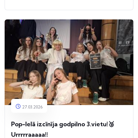
27.03.2026
Pop-Ielā izcīnīja godpilno 3.vietu!🥉
Urrrrraaaaa!!