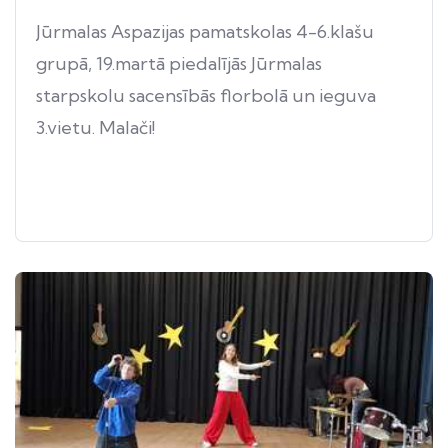
Jūrmalas Aspazijas pamatskolas 4-6.klašu
grupā, 19.martā piedalījās Jūrmalas
starpskolu sacensībās florbolā un ieguva
3.vietu. Malači!