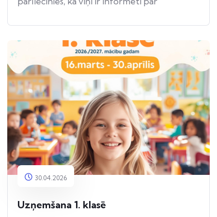
pārliecinies, ka viņi ir informēti par
apdraudējumu.
30.04.2026
Uzņemšana 1. klasē