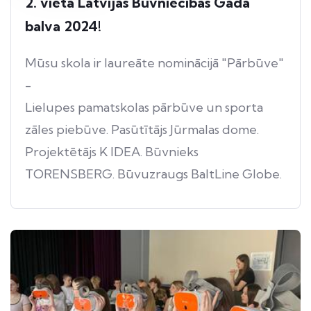
2. vieta Latvijas Būvniecības Gada
balva 2024!
Mūsu skola ir laureāte nominācijā "Pārbūve"
-
Lielupes pamatskolas pārbūve un sporta
zāles piebūve. Pasūtītājs Jūrmalas dome.
Projektētājs K IDEA. Būvnieks
TORENSBERG. Būvuzraugs BaltLine Globe.