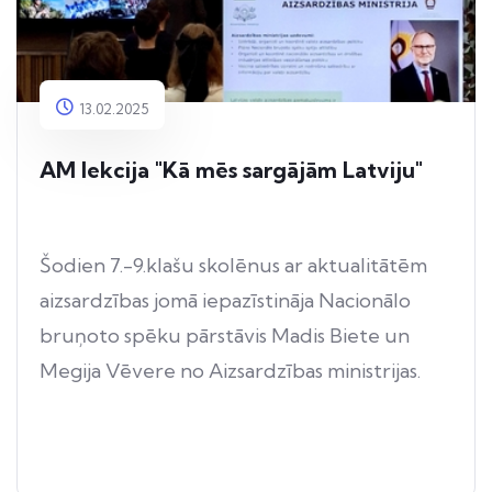
13.02.2025
AM lekcija "Kā mēs sargājām Latviju"
Šodien 7.-9.klašu skolēnus ar aktualitātēm
aizsardzības jomā iepazīstināja Nacionālo
bruņoto spēku pārstāvis Madis Biete un
Megija Vēvere no Aizsardzības ministrijas.