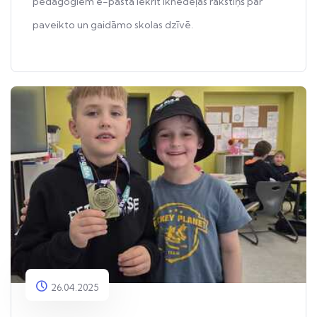
pedagogiem e-pastā iekrīt iknedēļas rakstiņš par
paveikto un gaidāmo skolas dzīvē.
26.04.2025