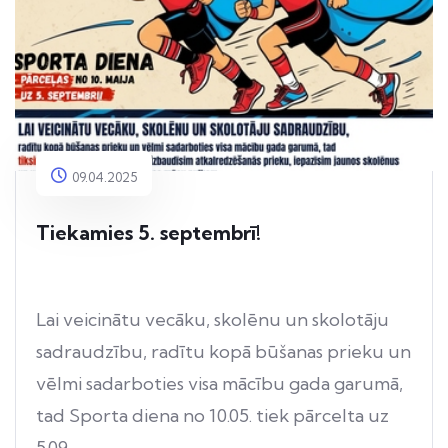
09.04.2025
Tiekamies 5. septembrī!
Lai veicinātu vecāku, skolēnu un skolotāju
sadraudzību, radītu kopā būšanas prieku un
vēlmi sadarboties visa mācību gada garumā,
tad Sporta diena no 10.05. tiek pārcelta uz
5.09.