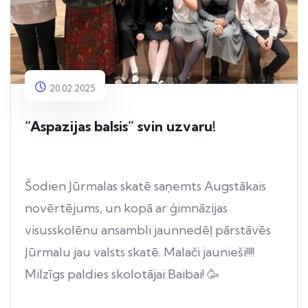
20.02.2025
“Aspazijas balsis” svin uzvaru!
Šodien Jūrmalas skatē saņemts Augstākais
novērtējums, un kopā ar ģimnāzijas
visusskolēnu ansambli jaunnedēļ pārstāvēs
Jūrmalu jau valsts skatē. Malači jaunieši!!!!
Milzīgs paldies skolotājai Baibai! 🥳