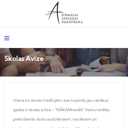
Skolas Avīze
Viena no skolas tradīcijām, kas turpinās jau vairākus
gadus ir skolas avīze - "NĀKAMnedēļ". Katru nedēļu
piektdienās skolu audzēkņiem, vecākiem un