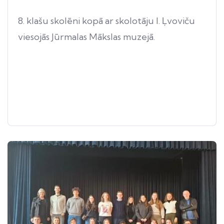
8. klašu skolēni kopā ar skolotāju I. Ļvoviču
viesojās Jūrmalas Mākslas muzejā.