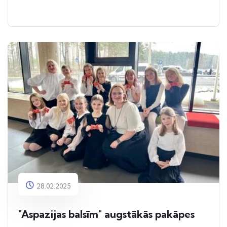
28.02.2025
"Aspazijas balsīm" augstākās pakāpes