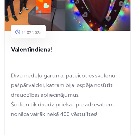
14.02.2025
Valentīndiena!
Divu nedēļu garumā, pateicoties skolēnu
pašpārvaldei, katram bija iespēja nosūtīt
draudzības apliecinājumus.
Šodien tik daudz prieka- pie adresātiem
nonāca vairāk nekā 400 vēstulītes!