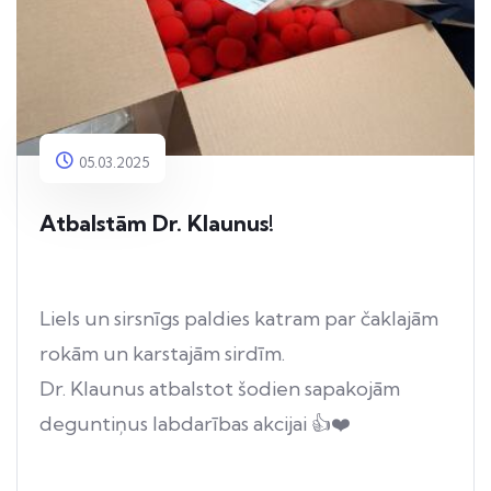
05.03.2025
Atbalstām Dr. Klaunus!
Liels un sirsnīgs paldies katram par čaklajām
rokām un karstajām sirdīm.
Dr. Klaunus atbalstot šodien sapakojām
deguntiņus labdarības akcijai 👍❤️