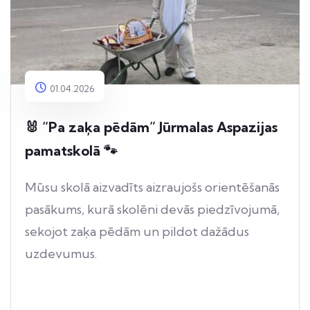
01.04.2026
🐰 “Pa zaķa pēdām” Jūrmalas Aspazijas
pamatskolā 🐾
Mūsu skolā aizvadīts aizraujošs orientēšanās
pasākums, kurā skolēni devās piedzīvojumā,
sekojot zaķa pēdām un pildot dažādus
uzdevumus.