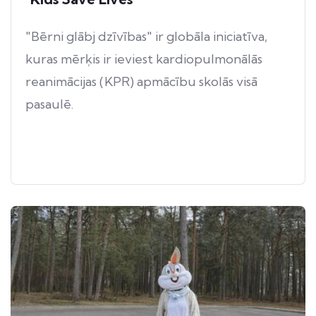
"Bērni glābj dzīvības" ir globāla iniciatīva,
kuras mērķis ir ieviest kardiopulmonālās
reanimācijas (KPR) apmācību skolās visā
pasaulē.