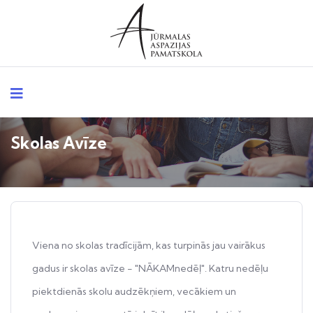
Skolas Avīze
Viena no skolas tradīcijām, kas turpinās jau vairākus
gadus ir skolas avīze - "NĀKAMnedēļ". Katru nedēļu
piektdienās skolu audzēkņiem, vecākiem un