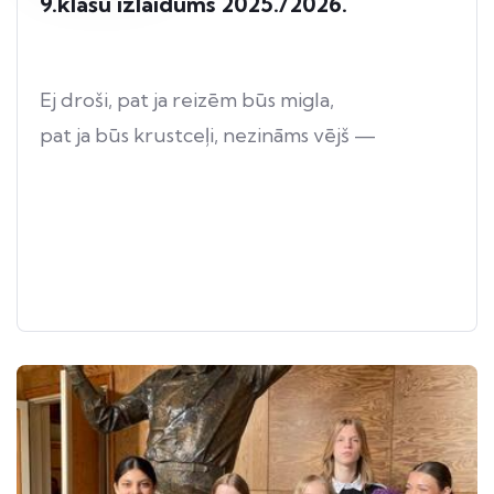
9.klašu izlaidums 2025./2026.
Ej droši, pat ja reizēm būs migla,
pat ja būs krustceļi, nezināms vējš —