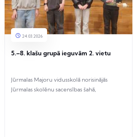
24.03.2026
5.–8. klašu grupā ieguvām 2. vietu
Jūrmalas Majoru vidusskolā norisinājās
Jūrmalas skolēnu sacensības šahā,