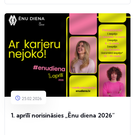
25.02.2026
1. aprīlī norisināsies „Ēnu diena 2026”