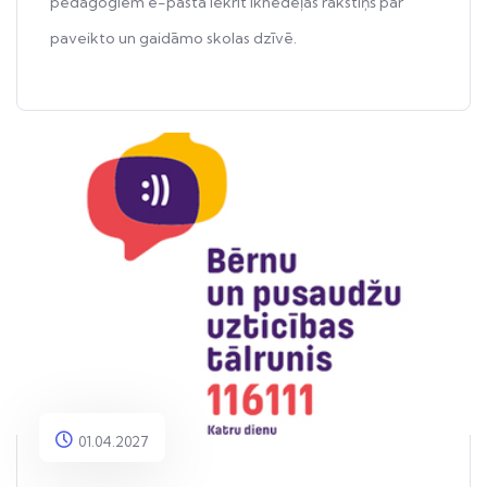
pedagogiem e-pastā iekrīt iknedēļas rakstiņš par
paveikto un gaidāmo skolas dzīvē.
01.04.2027