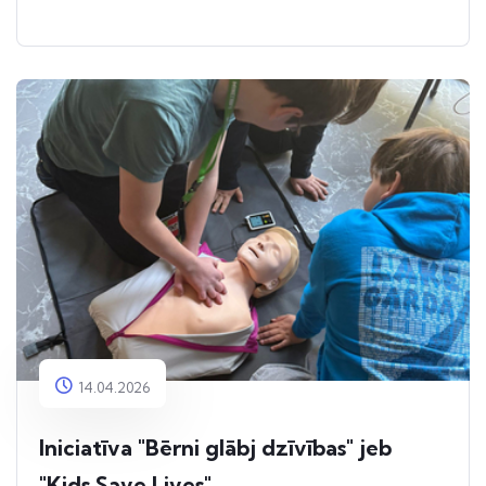
14.04.2026
Iniciatīva "Bērni glābj dzīvības" jeb
"Kids Save Lives"