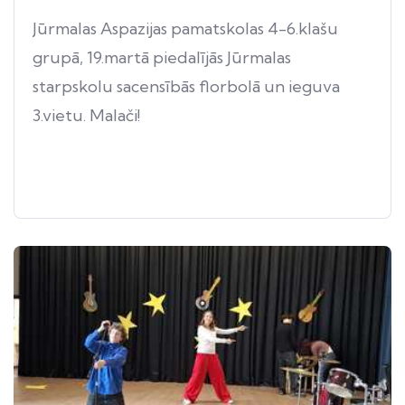
Jūrmalas Aspazijas pamatskolas 4-6.klašu
grupā, 19.martā piedalījās Jūrmalas
starpskolu sacensībās florbolā un ieguva
3.vietu. Malači!