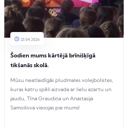
23.04.2026
Šodien mums kārtējā brīnišķīgā
tikšanās skolā.
Mūsu neatlaidīgās pludmales volejbolistes,
kuras katru spēli aizvada ar lielu azartu un
jaudu, Tīna Graudiņa un Anastasija
Samoilova viesojas pie mums!