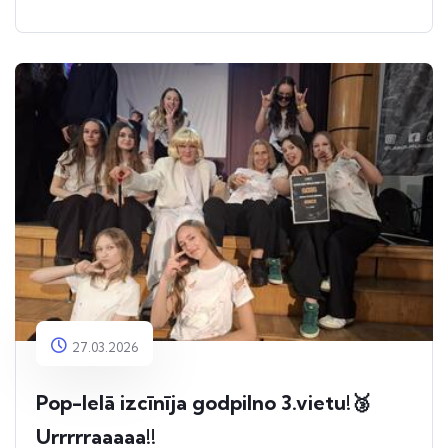
27.03.2026
Pop-Ielā izcīnīja godpilno 3.vietu!🥉
Urrrrraaaaa!!