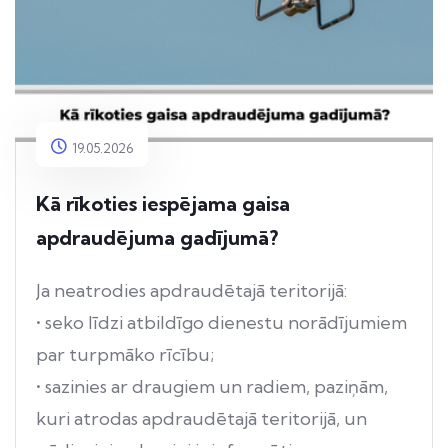
19.05.2026
Kā rīkoties iespējama gaisa
apdraudējuma gadījumā?
Ja neatrodies apdraudētajā teritorijā:
• seko līdzi atbildīgo dienestu norādījumiem
par turpmāko rīcību;
• sazinies ar draugiem un radiem, paziņām,
kuri atrodas apdraudētajā teritorijā, un