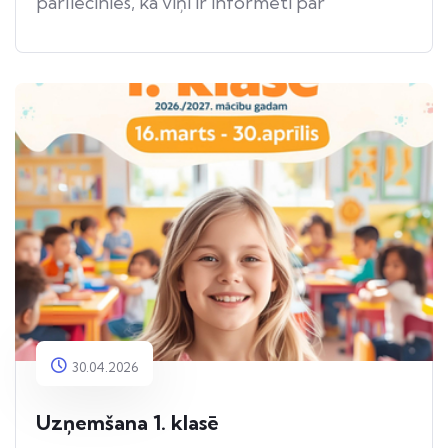
pārliecinies, ka viņi ir informēti par
apdraudējumu.
30.04.2026
Uzņemšana 1. klasē