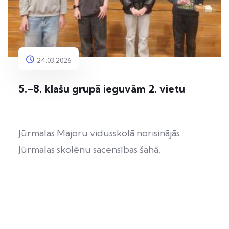
24.03.2026
5.–8. klašu grupā ieguvām 2. vietu
Jūrmalas Majoru vidusskolā norisinājās
Jūrmalas skolēnu sacensības šahā,