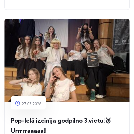
27.03.2026
Pop-Ielā izcīnīja godpilno 3.vietu!🥉
Urrrrraaaaa!!