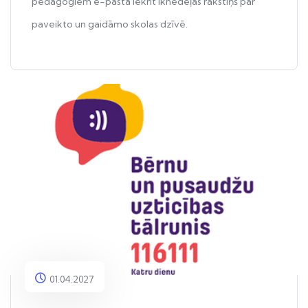
pedagogiem e-pastā iekrīt iknedēļas rakstiņš par
paveikto un gaidāmo skolas dzīvē.
01.04.2027