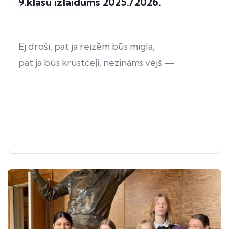
9.klašu izlaidums 2025./2026.
Ej droši, pat ja reizēm būs migla,
pat ja būs krustceļi, nezināms vējš —