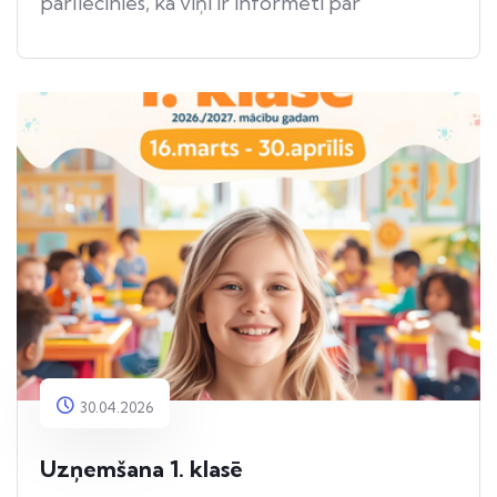
pārliecinies, ka viņi ir informēti par
apdraudējumu.
30.04.2026
Uzņemšana 1. klasē