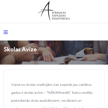
Skolas Avīze
Viena no skolas tradīcijām, kas turpinās jau vairākus
gadus ir skolas avīze - "NĀKAMnedēļ". Katru nedēļu
piektdienās skolu audzēkņiem, vecākiem un