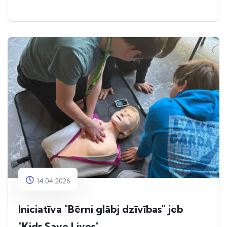
14.04.2026
Iniciatīva "Bērni glābj dzīvības" jeb
"Kids Save Lives"