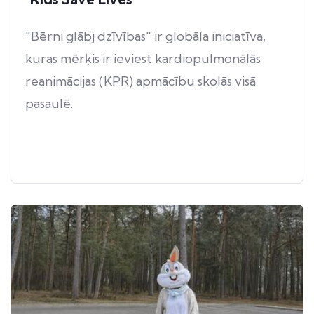
"Bērni glābj dzīvības" ir globāla iniciatīva,
kuras mērķis ir ieviest kardiopulmonālās
reanimācijas (KPR) apmācību skolās visā
pasaulē.