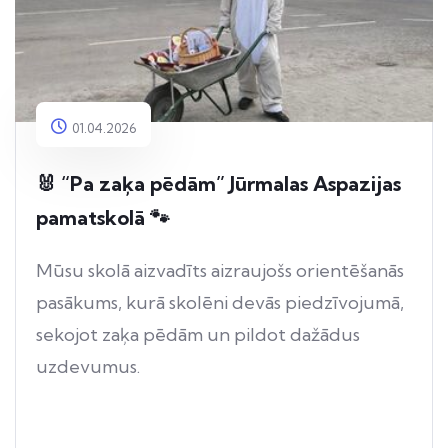
01.04.2026
🐰 “Pa zaķa pēdām” Jūrmalas Aspazijas
pamatskolā 🐾
Mūsu skolā aizvadīts aizraujošs orientēšanās
pasākums, kurā skolēni devās piedzīvojumā,
sekojot zaķa pēdām un pildot dažādus
uzdevumus.