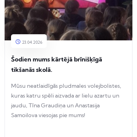
23.04.2026
Šodien mums kārtējā brīnišķīgā
tikšanās skolā.
Mūsu neatlaidīgās pludmales volejbolistes,
kuras katru spēli aizvada ar lielu azartu un
jaudu, Tīna Graudiņa un Anastasija
Samoilova viesojas pie mums!