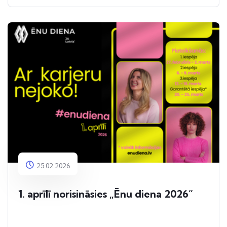
25.02.2026
1. aprīlī norisināsies „Ēnu diena 2026”