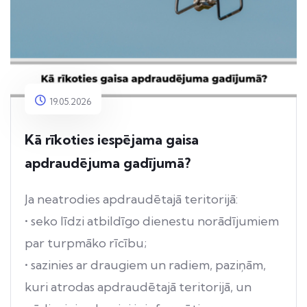
19.05.2026
Kā rīkoties iespējama gaisa
apdraudējuma gadījumā?
Ja neatrodies apdraudētajā teritorijā:
• seko līdzi atbildīgo dienestu norādījumiem
par turpmāko rīcību;
• sazinies ar draugiem un radiem, paziņām,
kuri atrodas apdraudētajā teritorijā, un