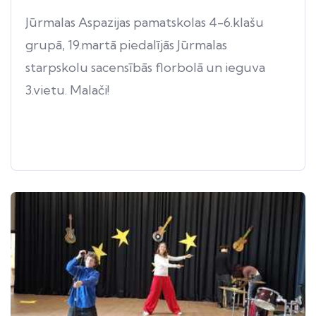
Jūrmalas Aspazijas pamatskolas 4-6.klašu
grupā, 19.martā piedalījās Jūrmalas
starpskolu sacensībās florbolā un ieguva
3.vietu. Malači!