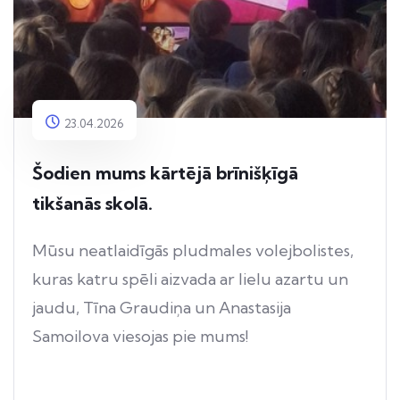
23.04.2026
Šodien mums kārtējā brīnišķīgā
tikšanās skolā.
Mūsu neatlaidīgās pludmales volejbolistes,
kuras katru spēli aizvada ar lielu azartu un
jaudu, Tīna Graudiņa un Anastasija
Samoilova viesojas pie mums!