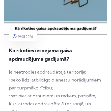
19.05.2026
Kā rīkoties iespējama gaisa
apdraudējuma gadījumā?
Ja neatrodies apdraudētajā teritorijā:
• seko līdzi atbildīgo dienestu norādījumiem
par turpmāko rīcību;
• sazinies ar draugiem un radiem, paziņām,
kuri atrodas apdraudētajā teritorijā, un