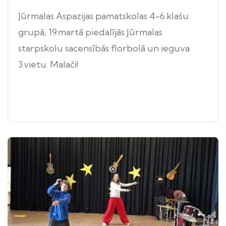
Jūrmalas Aspazijas pamatskolas 4-6.klašu
grupā, 19.martā piedalījās Jūrmalas
starpskolu sacensībās florbolā un ieguva
3.vietu. Malači!