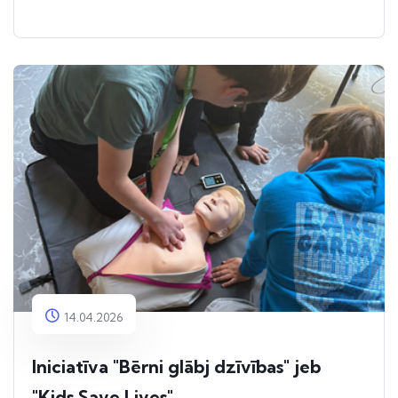
14.04.2026
Iniciatīva "Bērni glābj dzīvības" jeb
"Kids Save Lives"