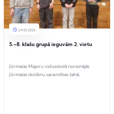
24.03.2026
5.–8. klašu grupā ieguvām 2. vietu
Jūrmalas Majoru vidusskolā norisinājās
Jūrmalas skolēnu sacensības šahā,