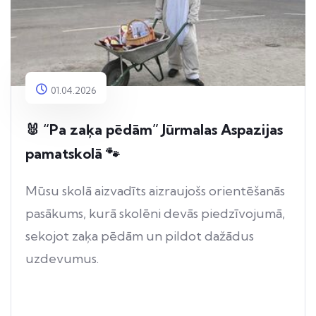
01.04.2026
🐰 “Pa zaķa pēdām” Jūrmalas Aspazijas
pamatskolā 🐾
Mūsu skolā aizvadīts aizraujošs orientēšanās
pasākums, kurā skolēni devās piedzīvojumā,
sekojot zaķa pēdām un pildot dažādus
uzdevumus.