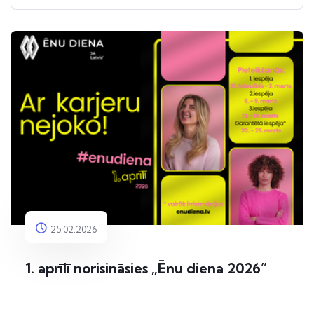
25.02.2026
1. aprīlī norisināsies „Ēnu diena 2026”