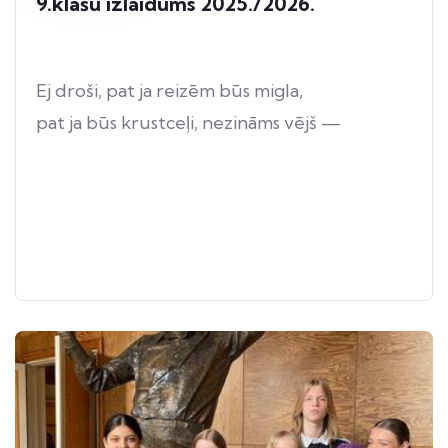
9.klašu izlaidums 2025./2026.
Ej droši, pat ja reizēm būs migla,
pat ja būs krustceļi, nezināms vējš —