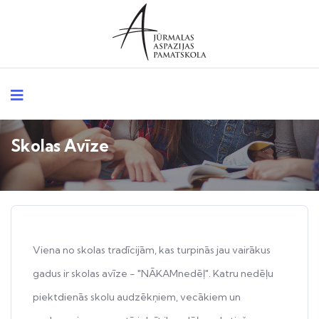
Skolas Avīze
Viena no skolas tradīcijām, kas turpinās jau vairākus
gadus ir skolas avīze - "NĀKAMnedēļ". Katru nedēļu
piektdienās skolu audzēkņiem, vecākiem un