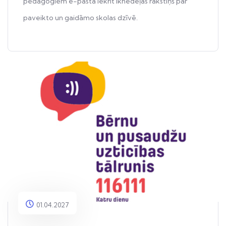
pedagogiem e-pastā iekrīt iknedēļas rakstiņš par
paveikto un gaidāmo skolas dzīvē.
01.04.2027