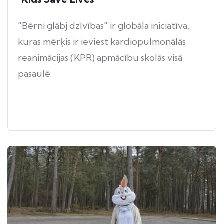
"Bērni glābj dzīvības" ir globāla iniciatīva,
kuras mērķis ir ieviest kardiopulmonālās
reanimācijas (KPR) apmācību skolās visā
pasaulē.