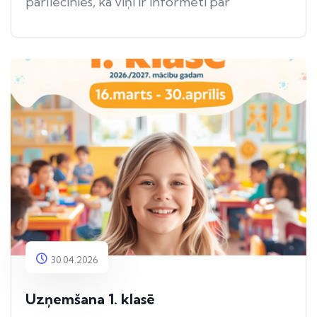
pārliecinies, ka viņi ir informēti par
apdraudējumu.
30.04.2026
Uzņemšana 1. klasē