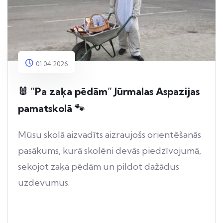
01.04.2026
🐰 “Pa zaķa pēdām” Jūrmalas Aspazijas
pamatskolā 🐾
Mūsu skolā aizvadīts aizraujošs orientēšanās
pasākums, kurā skolēni devās piedzīvojumā,
sekojot zaķa pēdām un pildot dažādus
uzdevumus.