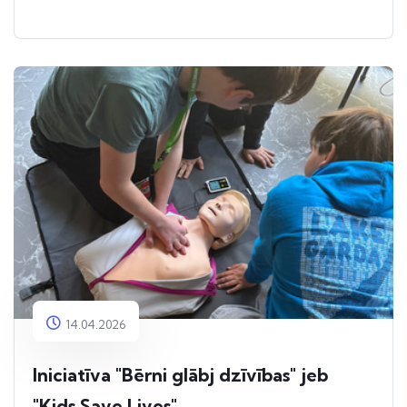
14.04.2026
Iniciatīva "Bērni glābj dzīvības" jeb
"Kids Save Lives"