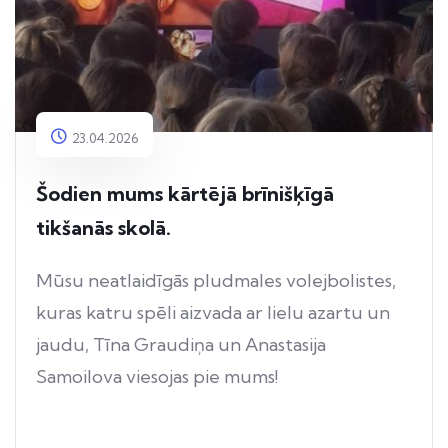
23.04.2026
Šodien mums kārtējā brīnišķīgā
tikšanās skolā.
Mūsu neatlaidīgās pludmales volejbolistes,
kuras katru spēli aizvada ar lielu azartu un
jaudu, Tīna Graudiņa un Anastasija
Samoilova viesojas pie mums!