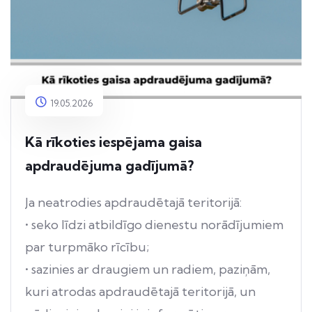
19.05.2026
Kā rīkoties iespējama gaisa
apdraudējuma gadījumā?
Ja neatrodies apdraudētajā teritorijā:
• seko līdzi atbildīgo dienestu norādījumiem
par turpmāko rīcību;
• sazinies ar draugiem un radiem, paziņām,
kuri atrodas apdraudētajā teritorijā, un