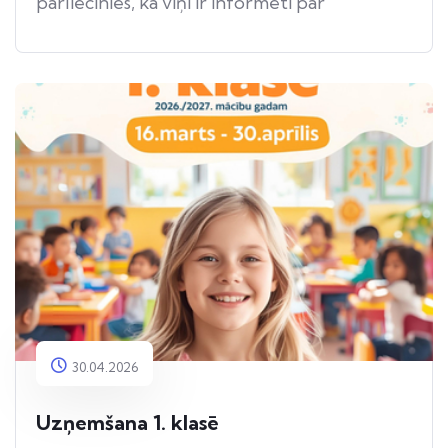
pārliecinies, ka viņi ir informēti par
apdraudējumu.
30.04.2026
Uzņemšana 1. klasē