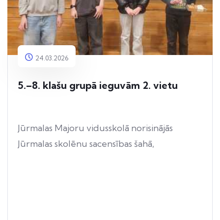
24.03.2026
5.–8. klašu grupā ieguvām 2. vietu
Jūrmalas Majoru vidusskolā norisinājās
Jūrmalas skolēnu sacensības šahā,