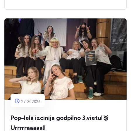
27.03.2026
Pop-Ielā izcīnīja godpilno 3.vietu!🥉
Urrrrraaaaa!!