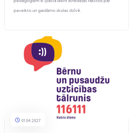
pedagogiem e-pastā iekrīt iknedēļas rakstiņš par
paveikto un gaidāmo skolas dzīvē.
01.04.2027