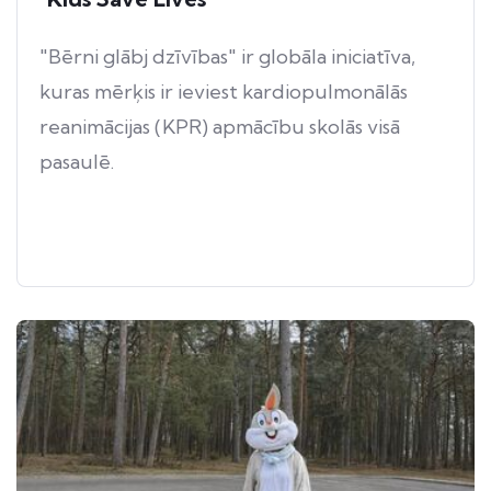
"Bērni glābj dzīvības" ir globāla iniciatīva,
kuras mērķis ir ieviest kardiopulmonālās
reanimācijas (KPR) apmācību skolās visā
pasaulē.