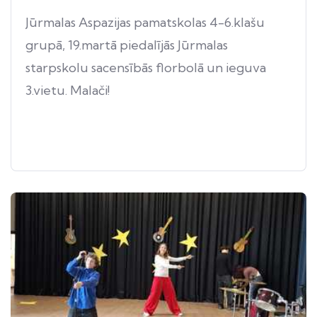
Jūrmalas Aspazijas pamatskolas 4-6.klašu
grupā, 19.martā piedalījās Jūrmalas
starpskolu sacensībās florbolā un ieguva
3.vietu. Malači!