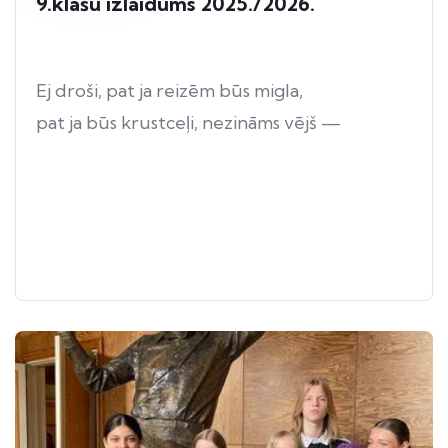
9.klašu izlaidums 2025./2026.
Ej droši, pat ja reizēm būs migla,
pat ja būs krustceļi, nezināms vējš —