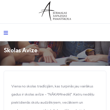
Skolas Avīze
Viena no skolas tradīcijām, kas turpinās jau vairākus
gadus ir skolas avīze - "NĀKAMnedēļ". Katru nedēļu
piektdienās skolu audzēkņiem, vecākiem un