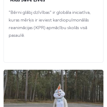
"Bērni glābj dzīvības" ir globāla iniciatīva,
kuras mērķis ir ieviest kardiopulmonālās
reanimācijas (KPR) apmācību skolās visā
pasaulē.