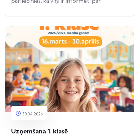
pārliecinies, ka viņi ir informēti par
apdraudējumu.
30.04.2026
Uzņemšana 1. klasē