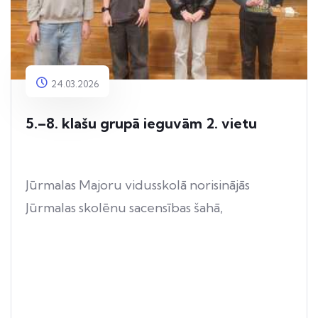
24.03.2026
5.–8. klašu grupā ieguvām 2. vietu
Jūrmalas Majoru vidusskolā norisinājās
Jūrmalas skolēnu sacensības šahā,