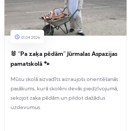
01.04.2026
🐰 “Pa zaķa pēdām” Jūrmalas Aspazijas
pamatskolā 🐾
Mūsu skolā aizvadīts aizraujošs orientēšanās
pasākums, kurā skolēni devās piedzīvojumā,
sekojot zaķa pēdām un pildot dažādus
uzdevumus.