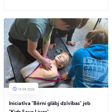
14.04.2026
Iniciatīva "Bērni glābj dzīvības" jeb
"Kids Save Lives"