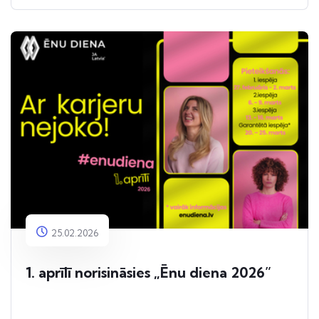
25.02.2026
1. aprīlī norisināsies „Ēnu diena 2026”