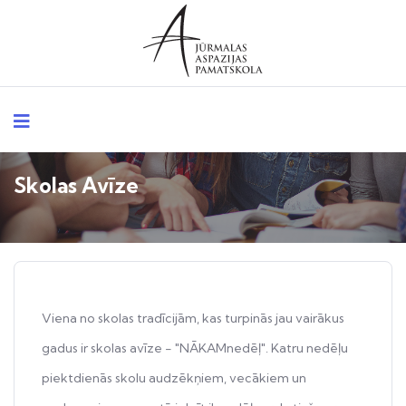
Skolas Avīze
Viena no skolas tradīcijām, kas turpinās jau vairākus
gadus ir skolas avīze - "NĀKAMnedēļ". Katru nedēļu
piektdienās skolu audzēkņiem, vecākiem un