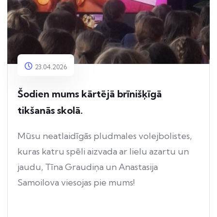
23.04.2026
Šodien mums kārtējā brīnišķīgā
tikšanās skolā.
Mūsu neatlaidīgās pludmales volejbolistes,
kuras katru spēli aizvada ar lielu azartu un
jaudu, Tīna Graudiņa un Anastasija
Samoilova viesojas pie mums!