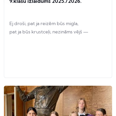
9.klašu izlaidums 2025./2026.
Ej droši, pat ja reizēm būs migla,
pat ja būs krustceļi, nezināms vējš —