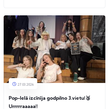
27.03.2026
Pop-Ielā izcīnīja godpilno 3.vietu!🥉
Urrrrraaaaa!!