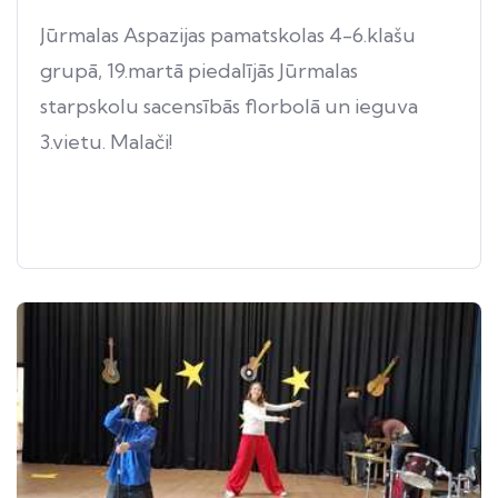
Jūrmalas Aspazijas pamatskolas 4-6.klašu
grupā, 19.martā piedalījās Jūrmalas
starpskolu sacensībās florbolā un ieguva
3.vietu. Malači!