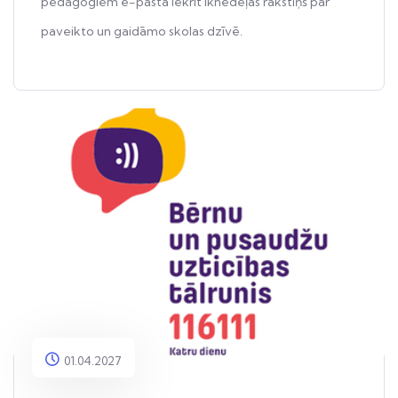
pedagogiem e-pastā iekrīt iknedēļas rakstiņš par
paveikto un gaidāmo skolas dzīvē.
01.04.2027