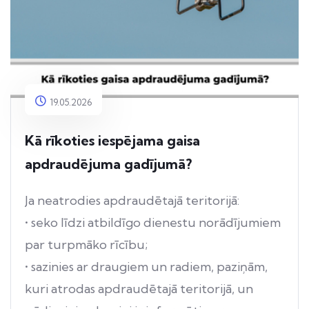
19.05.2026
Kā rīkoties iespējama gaisa
apdraudējuma gadījumā?
Ja neatrodies apdraudētajā teritorijā:
• seko līdzi atbildīgo dienestu norādījumiem
par turpmāko rīcību;
• sazinies ar draugiem un radiem, paziņām,
kuri atrodas apdraudētajā teritorijā, un