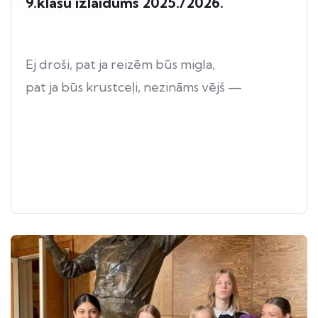
9.klašu izlaidums 2025./2026.
Ej droši, pat ja reizēm būs migla,
pat ja būs krustceļi, nezināms vējš —