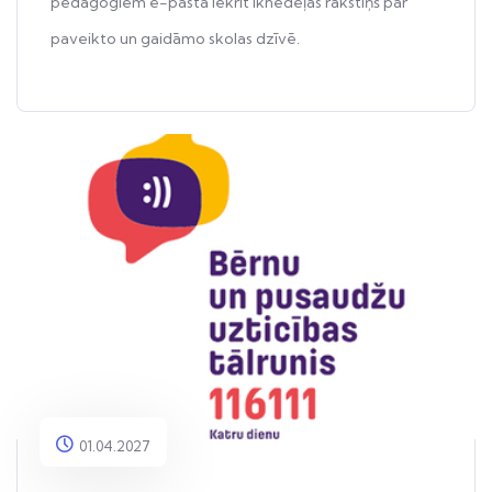
pedagogiem e-pastā iekrīt iknedēļas rakstiņš par
paveikto un gaidāmo skolas dzīvē.
01.04.2027