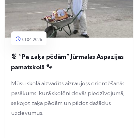
01.04.2026
🐰 “Pa zaķa pēdām” Jūrmalas Aspazijas
pamatskolā 🐾
Mūsu skolā aizvadīts aizraujošs orientēšanās
pasākums, kurā skolēni devās piedzīvojumā,
sekojot zaķa pēdām un pildot dažādus
uzdevumus.