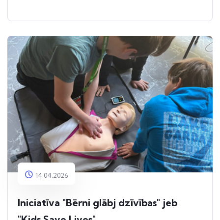
14.04.2026
Iniciatīva "Bērni glābj dzīvības" jeb
"Kids Save Lives"