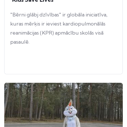
"Bērni glābj dzīvības" ir globāla iniciatīva,
kuras mērķis ir ieviest kardiopulmonālās
reanimācijas (KPR) apmācību skolās visā
pasaulē.