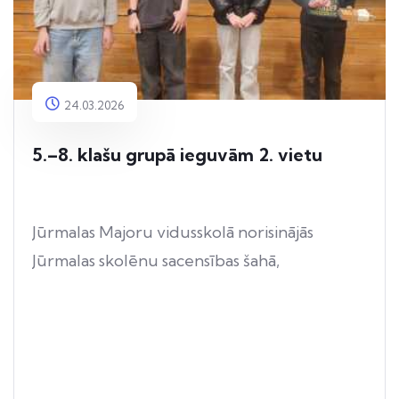
24.03.2026
5.–8. klašu grupā ieguvām 2. vietu
Jūrmalas Majoru vidusskolā norisinājās
Jūrmalas skolēnu sacensības šahā,