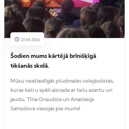
23.04.2026
Šodien mums kārtējā brīnišķīgā
tikšanās skolā.
Mūsu neatlaidīgās pludmales volejbolistes,
kuras katru spēli aizvada ar lielu azartu un
jaudu, Tīna Graudiņa un Anastasija
Samoilova viesojas pie mums!