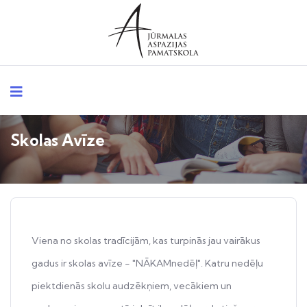
Skolas Avīze
Viena no skolas tradīcijām, kas turpinās jau vairākus
gadus ir skolas avīze - "NĀKAMnedēļ". Katru nedēļu
piektdienās skolu audzēkņiem, vecākiem un