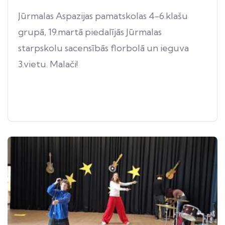
Jūrmalas Aspazijas pamatskolas 4-6.klašu
grupā, 19.martā piedalījās Jūrmalas
starpskolu sacensībās florbolā un ieguva
3.vietu. Malači!