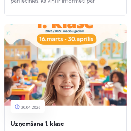
pārliecinies, ka viņi ir informēti par
apdraudējumu.
30.04.2026
Uzņemšana 1. klasē