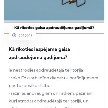
19.05.2026
Kā rīkoties iespējama gaisa
apdraudējuma gadījumā?
Ja neatrodies apdraudētajā teritorijā:
• seko līdzi atbildīgo dienestu norādījumiem
par turpmāko rīcību;
• sazinies ar draugiem un radiem, paziņām,
kuri atrodas apdraudētajā teritorijā, un