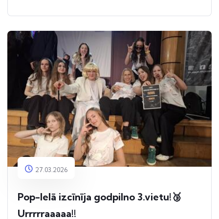
27.03.2026
Pop-Ielā izcīnīja godpilno 3.vietu!🥉
Urrrrraaaaa!!