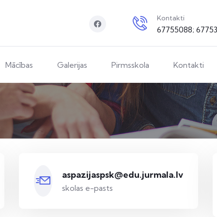
Kontakti
67755088; 6775
Mācības
Galerijas
Pirmsskola
Kontakti
aspazijaspsk@edu.jurmala.lv
skolas e-pasts