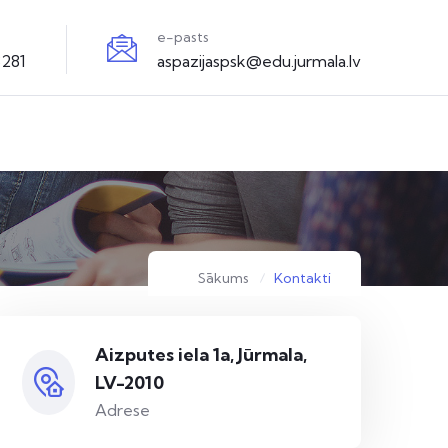
e-pasts
3281
aspazijaspsk@edu.jurmala.lv
Sākums
Kontakti
Aizputes iela 1a, Jūrmala,
LV-2010
Adrese