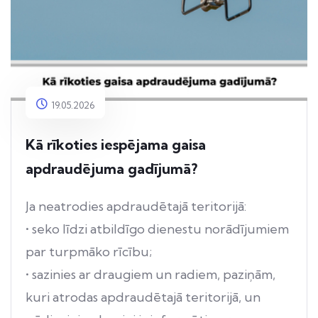
19.05.2026
Kā rīkoties iespējama gaisa
apdraudējuma gadījumā?
Ja neatrodies apdraudētajā teritorijā:
• seko līdzi atbildīgo dienestu norādījumiem
par turpmāko rīcību;
• sazinies ar draugiem un radiem, paziņām,
kuri atrodas apdraudētajā teritorijā, un