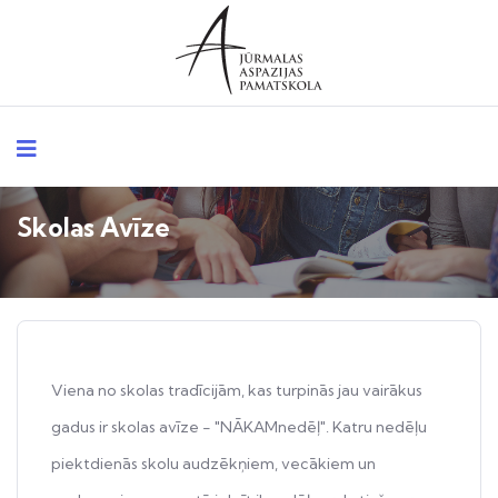
Skolas Avīze
Viena no skolas tradīcijām, kas turpinās jau vairākus
gadus ir skolas avīze - "NĀKAMnedēļ". Katru nedēļu
piektdienās skolu audzēkņiem, vecākiem un