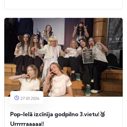
27.03.2026
Pop-Ielā izcīnīja godpilno 3.vietu!🥉
Urrrrraaaaa!!