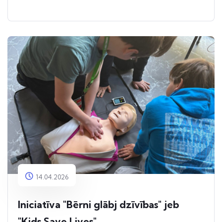
14.04.2026
Iniciatīva "Bērni glābj dzīvības" jeb
"Kids Save Lives"