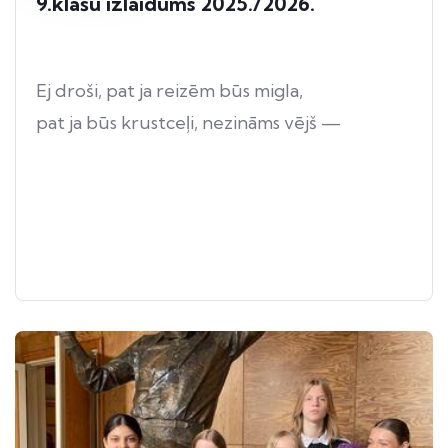
9.klašu izlaidums 2025./2026.
Ej droši, pat ja reizēm būs migla,
pat ja būs krustceļi, nezināms vējš —