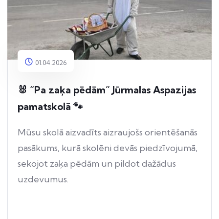
01.04.2026
🐰 “Pa zaķa pēdām” Jūrmalas Aspazijas
pamatskolā 🐾
Mūsu skolā aizvadīts aizraujošs orientēšanās
pasākums, kurā skolēni devās piedzīvojumā,
sekojot zaķa pēdām un pildot dažādus
uzdevumus.