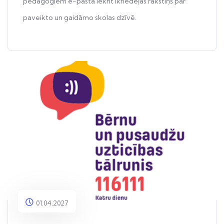
pedagogiem e-pastā iekrīt iknedēļas rakstiņš par
paveikto un gaidāmo skolas dzīvē.
01.04.2027