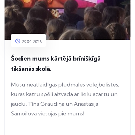
23.04.2026
Šodien mums kārtējā brīnišķīgā
tikšanās skolā.
Mūsu neatlaidīgās pludmales volejbolistes,
kuras katru spēli aizvada ar lielu azartu un
jaudu, Tīna Graudiņa un Anastasija
Samoilova viesojas pie mums!