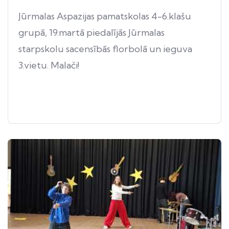
Jūrmalas Aspazijas pamatskolas 4-6.klašu
grupā, 19.martā piedalījās Jūrmalas
starpskolu sacensībās florbolā un ieguva
3.vietu. Malači!