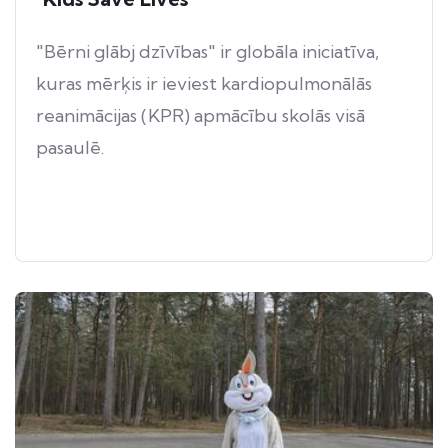
"Bērni glābj dzīvības" ir globāla iniciatīva,
kuras mērķis ir ieviest kardiopulmonālās
reanimācijas (KPR) apmācību skolās visā
pasaulē.