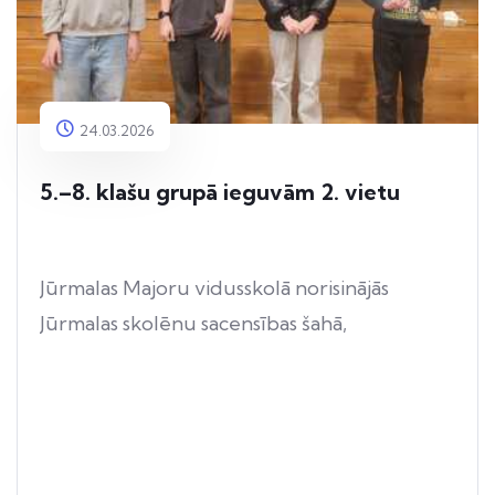
24.03.2026
5.–8. klašu grupā ieguvām 2. vietu
Jūrmalas Majoru vidusskolā norisinājās
Jūrmalas skolēnu sacensības šahā,