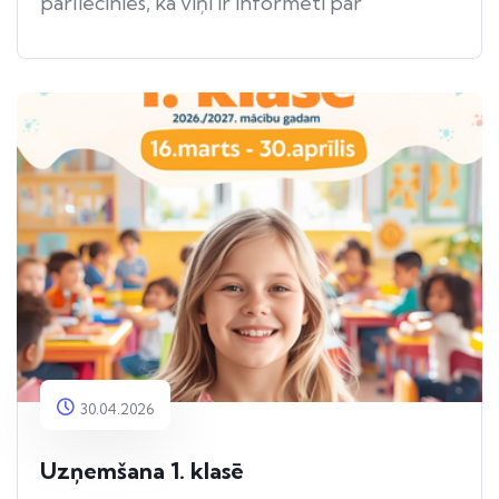
pārliecinies, ka viņi ir informēti par
apdraudējumu.
30.04.2026
Uzņemšana 1. klasē