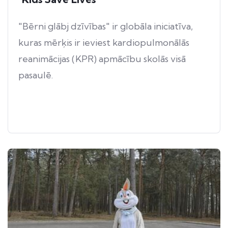
"Bērni glābj dzīvības" ir globāla iniciatīva,
kuras mērķis ir ieviest kardiopulmonālās
reanimācijas (KPR) apmācību skolās visā
pasaulē.