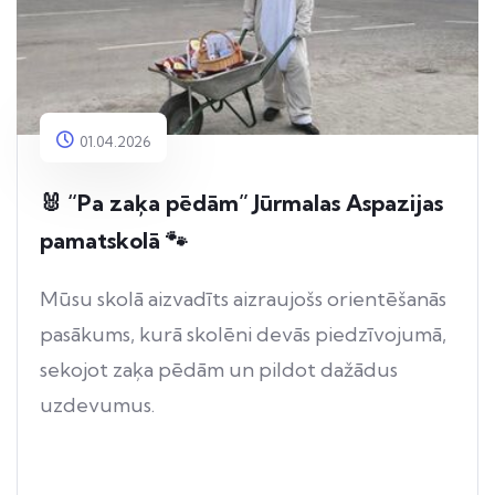
01.04.2026
🐰 “Pa zaķa pēdām” Jūrmalas Aspazijas
pamatskolā 🐾
Mūsu skolā aizvadīts aizraujošs orientēšanās
pasākums, kurā skolēni devās piedzīvojumā,
sekojot zaķa pēdām un pildot dažādus
uzdevumus.