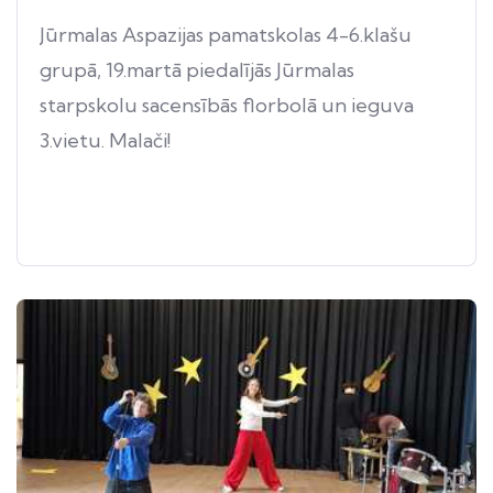
Jūrmalas Aspazijas pamatskolas 4-6.klašu
grupā, 19.martā piedalījās Jūrmalas
starpskolu sacensībās florbolā un ieguva
3.vietu. Malači!