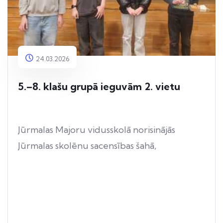
24.03.2026
5.–8. klašu grupā ieguvām 2. vietu
Jūrmalas Majoru vidusskolā norisinājās
Jūrmalas skolēnu sacensības šahā,