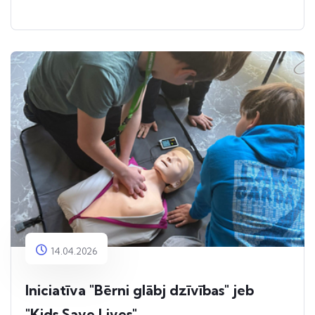
14.04.2026
Iniciatīva "Bērni glābj dzīvības" jeb
"Kids Save Lives"