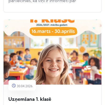
pārliecinies, ka viņi ir informēti par
apdraudējumu.
30.04.2026
Uzņemšana 1. klasē