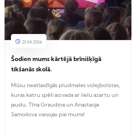
23.04.2026
Šodien mums kārtējā brīnišķīgā
tikšanās skolā.
Mūsu neatlaidīgās pludmales volejbolistes,
kuras katru spēli aizvada ar lielu azartu un
jaudu, Tīna Graudiņa un Anastasija
Samoilova viesojas pie mums!