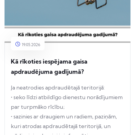
19.05.2026
Kā rīkoties iespējama gaisa
apdraudējuma gadījumā?
Ja neatrodies apdraudētajā teritorijā:
• seko līdzi atbildīgo dienestu norādījumiem
par turpmāko rīcību;
• sazinies ar draugiem un radiem, paziņām,
kuri atrodas apdraudētajā teritorijā, un