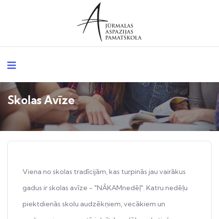
Skolas Avīze
Viena no skolas tradīcijām, kas turpinās jau vairākus
gadus ir skolas avīze - "NĀKAMnedēļ". Katru nedēļu
piektdienās skolu audzēkņiem, vecākiem un