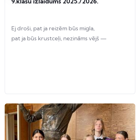
9.klašu izlaidums 2025./2026.
Ej droši, pat ja reizēm būs migla,
pat ja būs krustceļi, nezināms vējš —