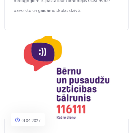
pedagogiem e-pastā iekrīt iknedēļas rakstiņš par
paveikto un gaidāmo skolas dzīvē.
01.04.2027