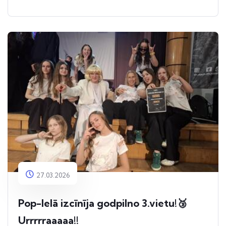
27.03.2026
Pop-Ielā izcīnīja godpilno 3.vietu!🥉
Urrrrraaaaa!!