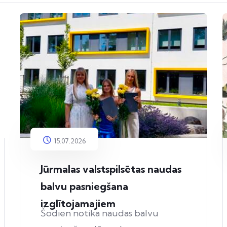
15.07.2026
Jūrmalas valstspilsētas naudas
balvu pasniegšana
izglītojamajiem
Šodien notika naudas balvu