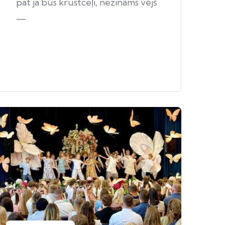
pat ja būs krustceļi, nezināms vējš
—