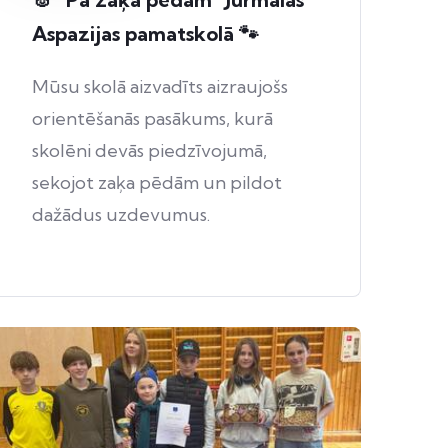
Aspazijas pamatskolā 🐾
Mūsu skolā aizvadīts aizraujošs
orientēšanās pasākums, kurā
skolēni devās piedzīvojumā,
sekojot zaķa pēdām un pildot
dažādus uzdevumus.