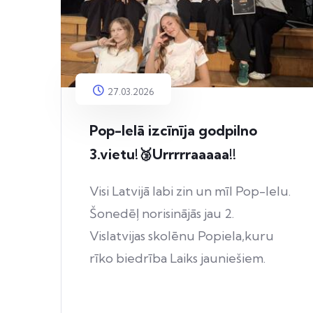
27.03.2026
Pop-Ielā izcīnīja godpilno
3.vietu!🥉Urrrrraaaaa!!
Visi Latvijā labi zin un mīl Pop-Ielu.
Šonedēļ norisinājās jau 2.
Vislatvijas skolēnu Popiela,kuru
rīko biedrība Laiks jauniešiem.