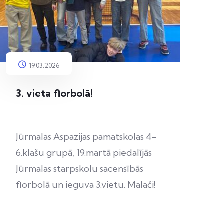
19.03.2026
3. vieta florbolā!
Jūrmalas Aspazijas pamatskolas 4-
6.klašu grupā, 19.martā piedalījās
Jūrmalas starpskolu sacensībās
florbolā un ieguva 3.vietu. Malači!