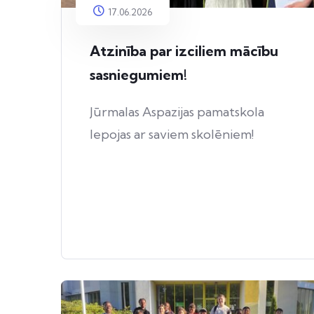
17.06.2026
Atzinība par izciliem mācību
sasniegumiem!
Jūrmalas Aspazijas pamatskola
lepojas ar saviem skolēniem!