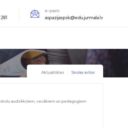
e-pasts
3281
aspazijaspsk@edu.jurmala.lv
Aktualitātes
Skolas avīze
enās skolu audzēkņiem, vecākiem un pedagogiem