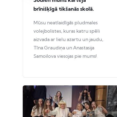
brīnišķīgā tikšanās skolā.
Mūsu neatlaidīgās pludmales
volejbolistes, kuras katru spēli
aizvada ar lielu azartu un jaudu,
Tīna Graudiņa un Anastasija
Samoilova viesojas pie mums!