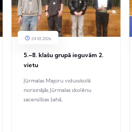
24.03.2026
5.–8. klašu grupā ieguvām 2.
vietu
Jūrmalas Majoru vidusskolā
norisinājās Jūrmalas skolēnu
sacensības šahā,