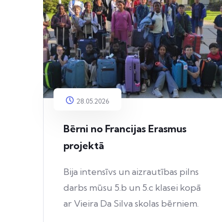
28.05.2026
Bērni no Francijas Erasmus
projektā
Bija intensīvs un aizrautības pilns
darbs mūsu 5.b un 5.c klasei kopā
ar Vieira Da Silva skolas bērniem.