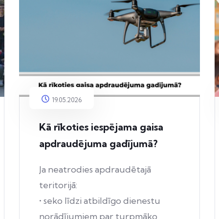
19.05.2026
Kā rīkoties iespējama gaisa
apdraudējuma gadījumā?
Ja neatrodies apdraudētajā
teritorijā:
• seko līdzi atbildīgo dienestu
norādījumiem par turpmāko