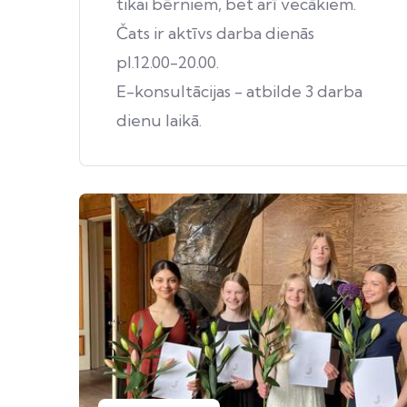
tikai bērniem, bet arī vecākiem.
Čats ir aktīvs darba dienās
pl.12.00-20.00.
E-konsultācijas - atbilde 3 darba
dienu laikā.