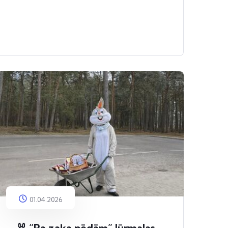
01.04.2026
🐰 “Pa zaķa pēdām” Jūrmalas