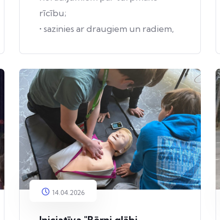
rīcību;
• sazinies ar draugiem un radiem,
paziņām, kuri atrodas
apdraudētajā teritorijā, un
pārliecinies, ka viņi ir informēti
par apdraudējumu.
14.04.2026
Iniciatīva "Bērni glābj