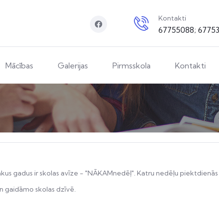
Kontakti
67755088; 6775
Mācības
Galerijas
Pirmsskola
Kontakti
vairākus gadus ir skolas avīze - "NĀKAMnedēļ". Katru nedēļu piektdi
un gaidāmo skolas dzīvē.