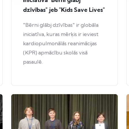
dzīvības" jeb "Kids Save Lives"
"Bērni glābj dzīvības" ir globāla
iniciatīva, kuras mērķis ir ieviest
kardiopulmonālās reanimācijas
(KPR) apmācību skolās visā
pasaulē.