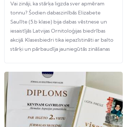
Vai zināji, ka stārķa ligzda sver apmēram
tonnu? Šodien dabaszinībās Elizabete
Saulīte (5.b klase) bija dabas vēstnese un
iesaistījās Latvijas Ornitoloģijas biedrības
akcijā. Klasesbiedri tika iepazīstināti ar balto
stārķi un pārbaudīja jauniegūtās zināšanas
uzdevumos.