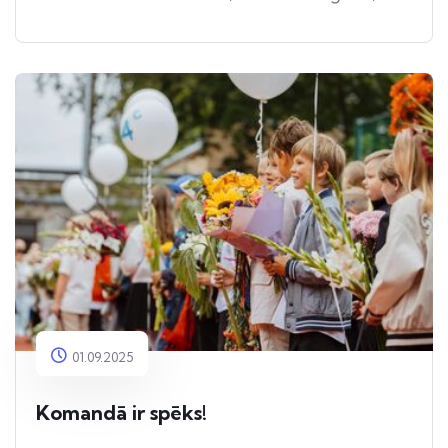
kuri iesaistījās un palīdzēja!
01.09.2025
Komandā ir spēks!