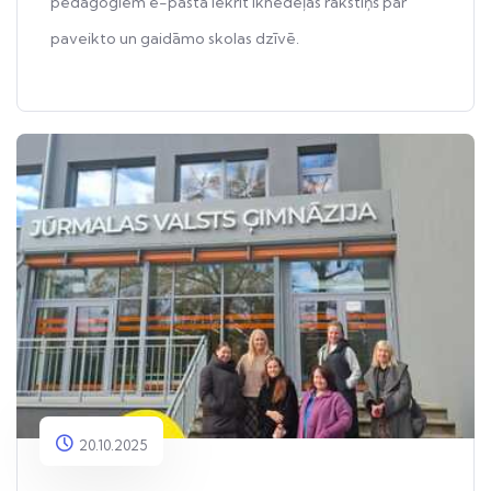
pedagogiem e-pastā iekrīt iknedēļas rakstiņš par
paveikto un gaidāmo skolas dzīvē.
20.10.2025