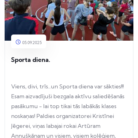
05.09.2025
Sporta diena.
Viens, divi, trīs...un Sporta diena var sākties!!!
Esam aizvadījuši bezgala aktīvu saliedēšanās
pasākumu - lai top tikai tās labākās klases
noskaņas! Paldies organizatorei Kristīnei
Jēgerei, viņas labajai rokai Artūram
Annuškānam un visiem, visiem kolēģiem,