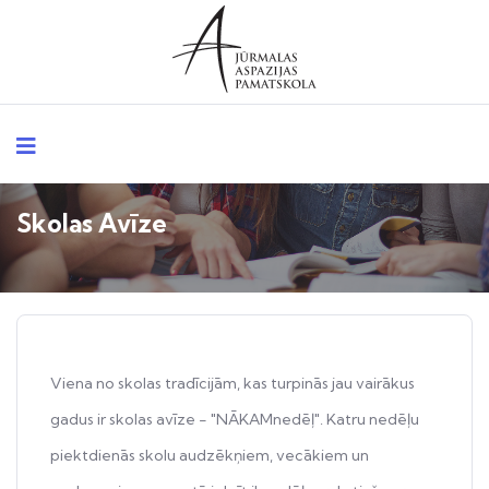
Skolas Avīze
Viena no skolas tradīcijām, kas turpinās jau vairākus
gadus ir skolas avīze - "NĀKAMnedēļ". Katru nedēļu
piektdienās skolu audzēkņiem, vecākiem un