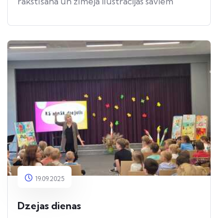
rakstīšanā un zīmēja ilustrācijas saviem
darbiem.
19.09.2025
Dzejas dienas