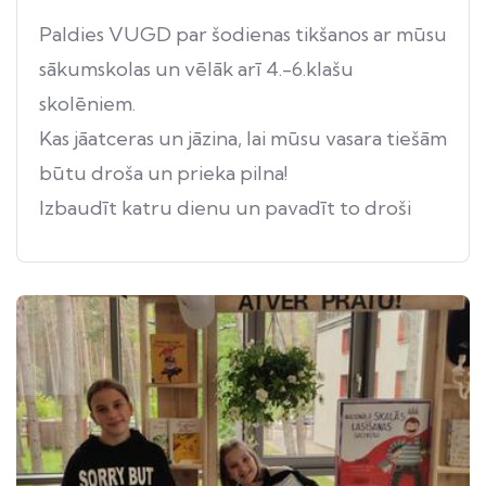
Paldies VUGD par šodienas tikšanos ar mūsu
sākumskolas un vēlāk arī 4.-6.klašu
skolēniem.
Kas jāatceras un jāzina, lai mūsu vasara tiešām
būtu droša un prieka pilna!
Izbaudīt katru dienu un pavadīt to droši
mums pašiem, draugiem, ģimenēm, mājām.