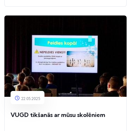
skolotājai Ilonai Goldmanei par nozīmīgu
ieguldījumu izglītojamo sagatavošanā angļu
valodas olimpiādei!
22.05.2025
VUGD tikšanās ar mūsu skolēniem