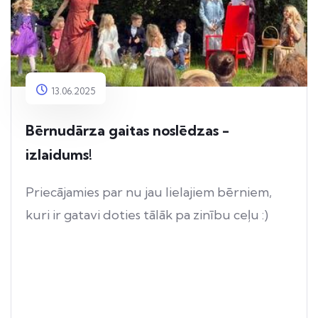
13.06.2025
Bērnudārza gaitas noslēdzas -
izlaidums!
Priecājamies par nu jau lielajiem bērniem,
kuri ir gatavi doties tālāk pa zinību ceļu :)