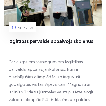
24.05.2025
Izglītības pārvalde apbalvoja skolēnus
Par augstiem sasniegumiem Izglītības
pārvalde apbalvoja skolēnus, kuri ir
piedalījušies olimpiādēs un ieguvuši
godalgotas vietas. Apsveicam Magnusu ar
izcīnīto 1. vietu Jūrmalas valstspilsētas angļu
valodas olimpiādē 4.-6. klasēm un paldies