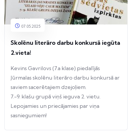
07.05.2025
Skolēnu literāro darbu konkursā iegūta
2.vieta!
Kevins Gavrilovs (7.a klase) piedalījās
Jūrmalas skolēnu literāro darbu konkursā ar
saviem sacerētajiem dzejoļiem.
7.-9. klašu grupā viņš ieguva 2. vietu.
Lepojamies un priecājamies par viņa
sasniegumiem!