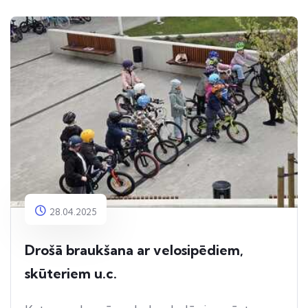
28.04.2025
Drošā braukšana ar velosipēdiem,
skūteriem u.c.