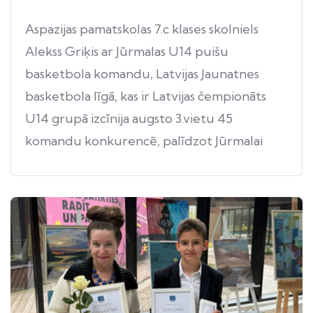
Aspazijas pamatskolas 7.c klases skolniels
Alekss Griķis ar Jūrmalas U14 puišu
basketbola komandu, Latvijas Jaunatnes
basketbola līgā, kas ir Latvijas čempionāts
U14 grupā izcīnija augsto 3.vietu 45
komandu konkurencē, palīdzot Jūrmalai
izcīnīt pirmo medaļu puišu jaunatnes
basketbola vēsturē.
Aspazija lepojas! 🤟🏻⛹🏻🏀