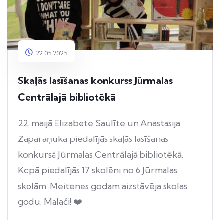
22.05.2025
Skaļās lasīšanas konkurss Jūrmalas
Centrālajā bibliotēkā
22. maijā Elizabete Saulīte un Anastasija
Zaparaņuka piedalījās skaļās lasīšanas
konkursā Jūrmalas Centrālajā bibliotēkā.
Kopā piedalījās 17 skolēni no 6 Jūrmalas
skolām. Meitenes godam aizstāvēja skolas
godu. Malači! ❤️