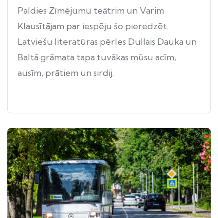
Paldies Zīmējumu teātrim un Varim
Klausītājam par iespēju šo pieredzēt.
Latviešu literatūras pērles Dullais Dauka un
Baltā grāmata tapa tuvākas mūsu acīm,
ausīm, prātiem un sirdij.