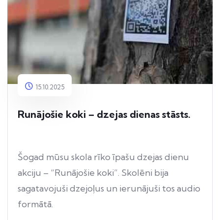
15.10.2025
Runājošie koki – dzejas dienas stāsts.
Šogad mūsu skola rīko īpašu dzejas dienu
akciju – “Runājošie koki”. Skolēni bija
sagatavojuši dzejoļus un ierunājuši tos audio
formātā.