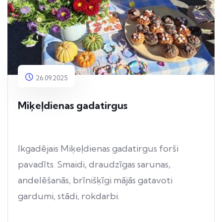
26.09.2025
Miķeļdienas gadatirgus
Ikgadējais Miķeļdienas gadatirgus forši
pavadīts. Smaidi, draudzīgas sarunas,
andelēšanās, brīnišķīgi mājās gatavoti
gardumi, stādi, rokdarbi.