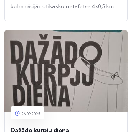
kulminācijā notika skolu stafetes 4x0,5 km
distancē, kas raisīja īpaši spraigu konkurenci
un līdzjutēju atbalstu.
Stafešu rezultāti:
• “C” grupa:
1. vieta – Jūrmalas Aspazijas pamatskola
• “B” grupa:
3. vieta – Jūrmalas Aspazijas pamatskola
26.09.2025
Dažādo kurpju diena