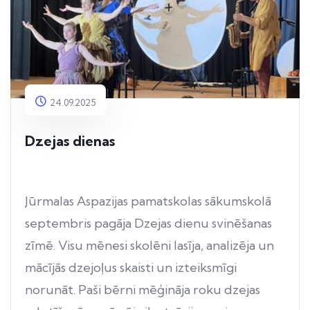
24.09.2025
Dzejas dienas
Jūrmalas Aspazijas pamatskolas sākumskolā
septembris pagāja Dzejas dienu svinēšanas
zīmē. Visu mēnesi skolēni lasīja, analizēja un
mācījās dzejoļus skaisti un izteiksmīgi
norunāt. Paši bērni mēģināja roku dzejas