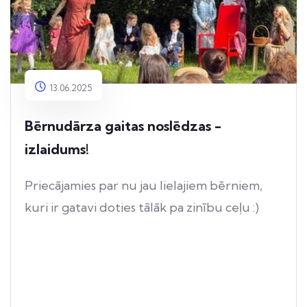
13.06.2025
Bērnudārza gaitas noslēdzas -
izlaidums!
Priecājamies par nu jau lielajiem bērniem,
kuri ir gatavi doties tālāk pa zinību ceļu :)