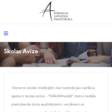
Skolas Avīze
Viena no skolas tradīcijām, kas turpinās jau vairākus
gadus ir skolas avīze - "NĀKAMnedēļ". Katru nedēļu
piektdienās skolu audzēkņiem, vecākiem un