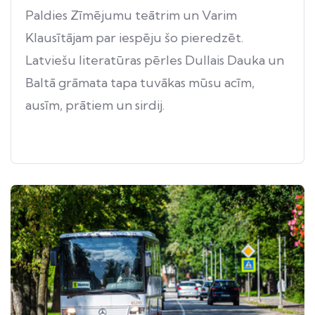
Paldies Zīmējumu teātrim un Varim
Klausītājam par iespēju šo pieredzēt.
Latviešu literatūras pērles Dullais Dauka un
Baltā grāmata tapa tuvākas mūsu acīm,
ausīm, prātiem un sirdij.