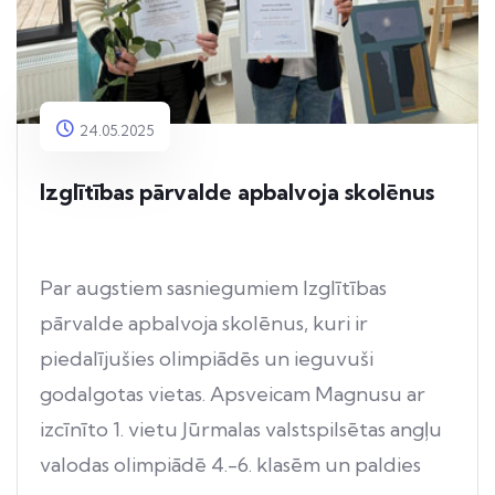
24.05.2025
Izglītības pārvalde apbalvoja skolēnus
Par augstiem sasniegumiem Izglītības
pārvalde apbalvoja skolēnus, kuri ir
piedalījušies olimpiādēs un ieguvuši
godalgotas vietas. Apsveicam Magnusu ar
izcīnīto 1. vietu Jūrmalas valstspilsētas angļu
valodas olimpiādē 4.-6. klasēm un paldies