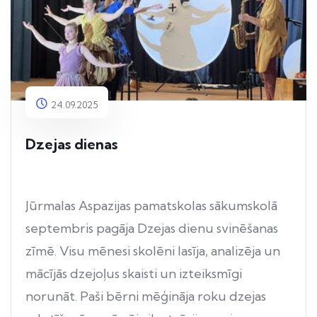
24.09.2025
Dzejas dienas
Jūrmalas Aspazijas pamatskolas sākumskolā
septembris pagāja Dzejas dienu svinēšanas
zīmē. Visu mēnesi skolēni lasīja, analizēja un
mācījās dzejoļus skaisti un izteiksmīgi
norunāt. Paši bērni mēģināja roku dzejas