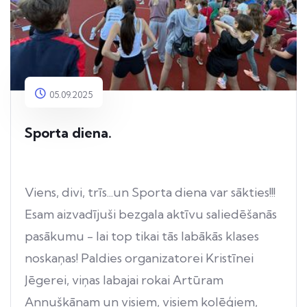
05.09.2025
Sporta diena.
Viens, divi, trīs...un Sporta diena var sākties!!!
Esam aizvadījuši bezgala aktīvu saliedēšanās
pasākumu - lai top tikai tās labākās klases
noskaņas! Paldies organizatorei Kristīnei
Jēgerei, viņas labajai rokai Artūram
Annuškānam un visiem, visiem kolēģiem,