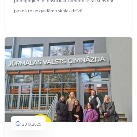
pedagogiem e-pastā iekrīt iknedēļas rakstiņš par
paveikto un gaidāmo skolas dzīvē.
20.10.2025