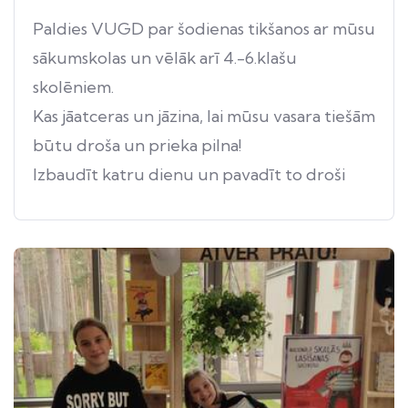
Paldies VUGD par šodienas tikšanos ar mūsu
sākumskolas un vēlāk arī 4.-6.klašu
skolēniem.
Kas jāatceras un jāzina, lai mūsu vasara tiešām
būtu droša un prieka pilna!
Izbaudīt katru dienu un pavadīt to droši
mums pašiem, draugiem, ģimenēm, mājām.