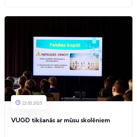
skolotājai Ilonai Goldmanei par nozīmīgu
ieguldījumu izglītojamo sagatavošanā angļu
valodas olimpiādei!
22.05.2025
VUGD tikšanās ar mūsu skolēniem