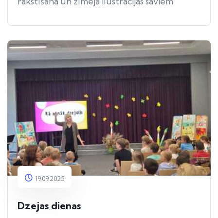
rakstīšanā un zīmēja ilustrācijas saviem
darbiem.
19.09.2025
Dzejas dienas