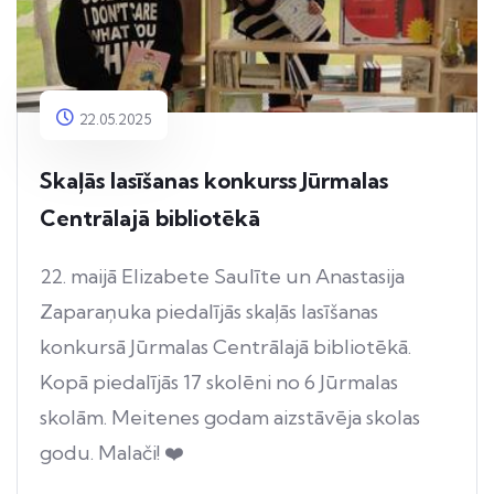
22.05.2025
Skaļās lasīšanas konkurss Jūrmalas
Centrālajā bibliotēkā
22. maijā Elizabete Saulīte un Anastasija
Zaparaņuka piedalījās skaļās lasīšanas
konkursā Jūrmalas Centrālajā bibliotēkā.
Kopā piedalījās 17 skolēni no 6 Jūrmalas
skolām. Meitenes godam aizstāvēja skolas
godu. Malači! ❤️