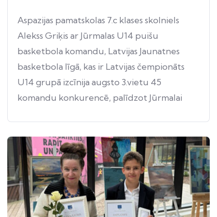
Aspazijas pamatskolas 7.c klases skolniels
Alekss Griķis ar Jūrmalas U14 puišu
basketbola komandu, Latvijas Jaunatnes
basketbola līgā, kas ir Latvijas čempionāts
U14 grupā izcīnija augsto 3.vietu 45
komandu konkurencē, palīdzot Jūrmalai
izcīnīt pirmo medaļu puišu jaunatnes
basketbola vēsturē.
Aspazija lepojas! 🤟🏻⛹🏻🏀