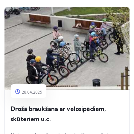
28.04.2025
Drošā braukšana ar velosipēdiem,
skūteriem u.c.