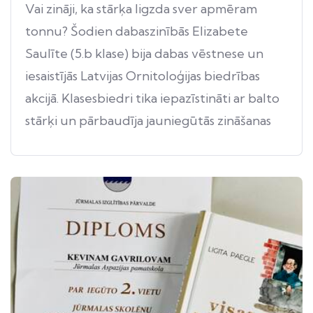
Vai zināji, ka stārķa ligzda sver apmēram
tonnu? Šodien dabaszinībās Elizabete
Saulīte (5.b klase) bija dabas vēstnese un
iesaistījās Latvijas Ornitoloģijas biedrības
akcijā. Klasesbiedri tika iepazīstināti ar balto
stārķi un pārbaudīja jauniegūtās zināšanas
uzdevumos.