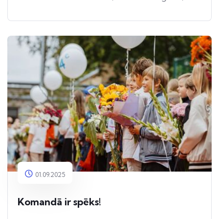
kuri iesaistījās un palīdzēja!
01.09.2025
Komandā ir spēks!