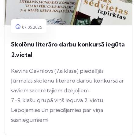
07.05.2025
Skolēnu literāro darbu konkursā iegūta
2.vieta!
Kevins Gavrilovs (7.a klase) piedalījās
Jūrmalas skolēnu literāro darbu konkursā ar
saviem sacerētajiem dzejoļiem.
7.-9. klašu grupā viņš ieguva 2. vietu.
Lepojamies un priecājamies par viņa
sasniegumiem!