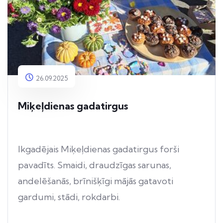
26.09.2025
Miķeļdienas gadatirgus
Ikgadējais Miķeļdienas gadatirgus forši
pavadīts. Smaidi, draudzīgas sarunas,
andelēšanās, brīnišķīgi mājās gatavoti
gardumi, stādi, rokdarbi.