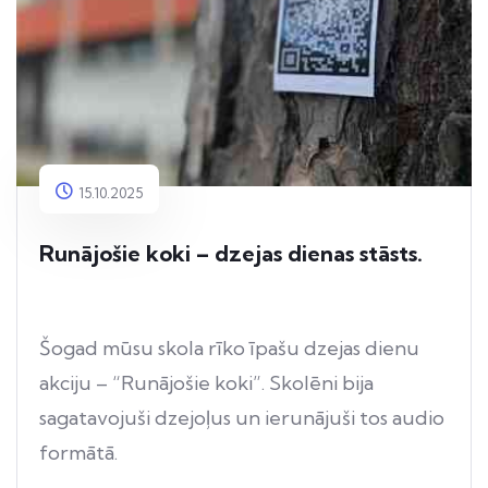
15.10.2025
Runājošie koki – dzejas dienas stāsts.
Šogad mūsu skola rīko īpašu dzejas dienu
akciju – “Runājošie koki”. Skolēni bija
sagatavojuši dzejoļus un ierunājuši tos audio
formātā.