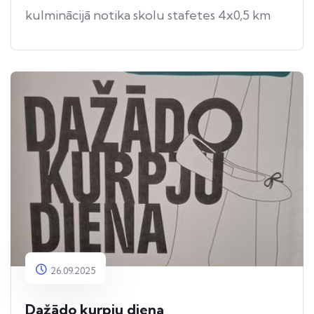
kulminācijā notika skolu stafetes 4x0,5 km
distancē, kas raisīja īpaši spraigu konkurenci
un līdzjutēju atbalstu.
Stafešu rezultāti:
• “C” grupa:
1. vieta – Jūrmalas Aspazijas pamatskola
• “B” grupa:
3. vieta – Jūrmalas Aspazijas pamatskola
26.09.2025
Dažādo kurpju diena